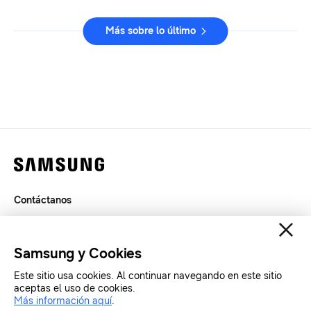
Más sobre lo último
Contáctanos
Legal
Privacidad
Samsung y Cookies
SAMSUNG.COM
Este sitio usa cookies. Al continuar navegando en este sitio
aceptas el uso de cookies.
Más información aquí
.
Copyright© SAMSUNG All Rights Reserved.