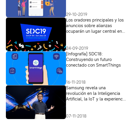
SKD Samsung Blockchain
Platform
29-10-2019
Los oradores principales y los
anuncios sobre alianzas
ocuparán un lugar central en
la Samsung Developer
Conference 2019
24-09-2019
[Infografía] SDC18:
Construyendo un futuro
conectado con SmartThings
16-11-2018
Samsung revela una
revolución en la Inteligencia
Artificial, la IoT y la experiencia
de usuario móvil
07-11-2018