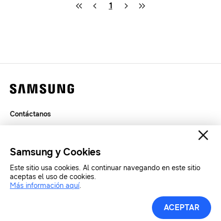
1
Contáctanos
Legal
Privacidad
Samsung y Cookies
SAMSUNG.COM
Este sitio usa cookies. Al continuar navegando en este sitio
aceptas el uso de cookies.
Copyright© SAMSUNG All Rights Reserved.
Más información aquí
.
Herramientas de Prensa
ACEPTAR