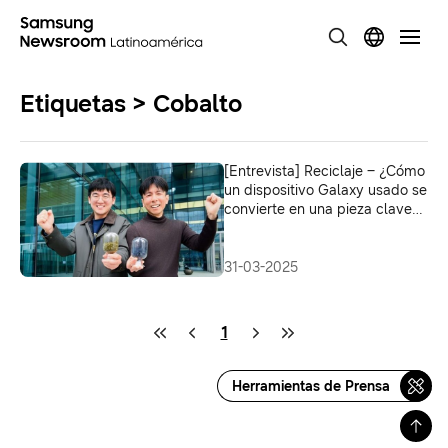
Etiquetas > Cobalto
[Entrevista] Reciclaje – ¿Cómo
un dispositivo Galaxy usado se
convierte en una pieza clave
de uno nuevo? Dentro de la
cadena de suministro circular
de baterías de Samsung
31-03-2025
1
Herramientas de Prensa