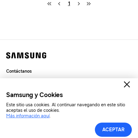
1
Contáctanos
Legal
Privacidad
Samsung y Cookies
SAMSUNG.COM
Este sitio usa cookies. Al continuar navegando en este sitio
aceptas el uso de cookies.
Copyright© SAMSUNG All Rights Reserved.
Más información aquí
.
Herramientas de Prensa
ACEPTAR