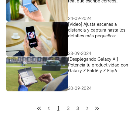
real que escribe correos
electrónicos y crea mensajes
sobre la marcha – Nuevas
formas de comunicarse
24-09-2024
[Video] Ajusta escenas a
distancia y captura hasta los
detalles más pequeños:
nuevas formas de crear
23-09-2024
[Desplegando Galaxy AI]
Potencia tu productividad con
Galaxy Z Fold6 y Z Flip6
20-09-2024
1
2
3