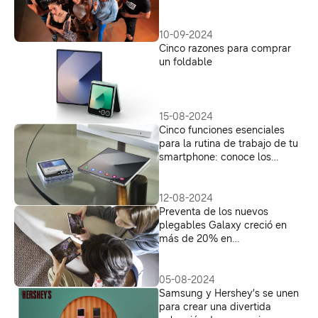
y Z Fold6
10-09-2024
Cinco razones para comprar
un foldable
15-08-2024
Cinco funciones esenciales
para la rutina de trabajo de tu
smartphone: conoce los
Samsung Galaxy Z Fold6 y
Galaxy Z Flip6
12-08-2024
Preventa de los nuevos
plegables Galaxy creció en
más de 20% en
Centroamérica, el Caribe,
Ecuador y Venezuela
05-08-2024
Samsung y Hershey’s se unen
para crear una divertida