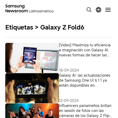
Etiquetas > Galaxy Z Fold6
[Video] Maximiza tu eficiencia
e imaginación con Galaxy AI:
nuevas formas de hacer las
cosas
18-09-2024
Galaxy AI: las actualizaciones
de Samsung One UI 6.1.1 ya
están disponibles en
Centroamérica, el Caribe,
Ecuador y Venezuela
12-09-2024
Influencers panameños brillan
en sesión de fotos con las
cámaras de los Galaxy Z Flip6