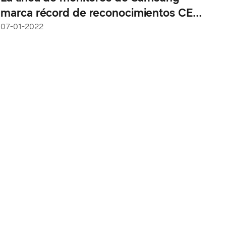
marca récord de reconocimientos CES
con nueve premios
07-01-2022