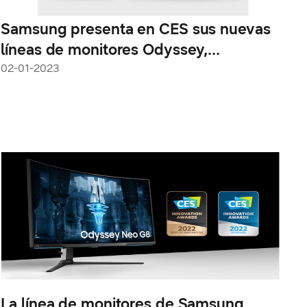
Samsung presenta en CES sus nuevas
líneas de monitores Odyssey,
ViewFinity y Smart en CES 2023
02-01-2023
La línea de monitores de Samsung