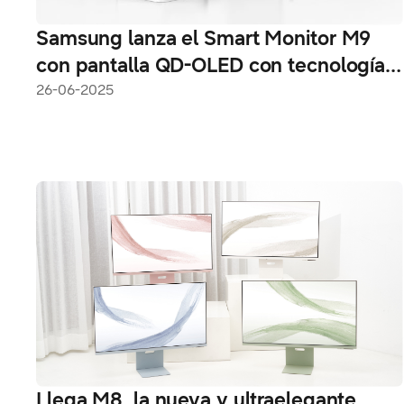
Samsung lanza el Smart Monitor M9
con pantalla QD-OLED con tecnología
de IA
26-06-2025
Llega M8, la nueva y ultraelegante