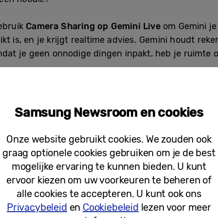
ebruik
Camera Sharing op Gemini Live
om Gemini je 
t is, en je krijgt realtime advies. Gemini houdt rek
dat je geen onnodige dingen inpakt, heb je ruimte ov
.
gint, zet
Now Brief
alles voor je op een rijtje. Het l
 en de realtime wisselkoers, zodat je in één oogopsl
Samsung Newsroom en cookies
Onze website gebruikt cookies. We zouden ook
I is je gids
graag optionele cookies gebruiken om je de best
l Airport en de klok tikt. Dus vraag je:
mogelijke ervaring te kunnen bieden. U kunt
ervoor kiezen om uw voorkeuren te beheren of
ste route naar mijn hotel met twee koffers?”
alle cookies te accepteren. U kunt ook ons
Privacybeleid
en
Cookiebeleid
lezen voor meer
i naast elkaar kaarten voor treinen, bussen en taxi’