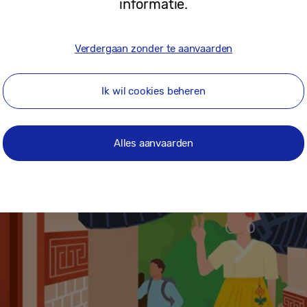
informatie.
tal overstappen.
Verdergaan zonder te aanvaarden
r Seoul
Ik wil cookies beheren
Alles aanvaarden