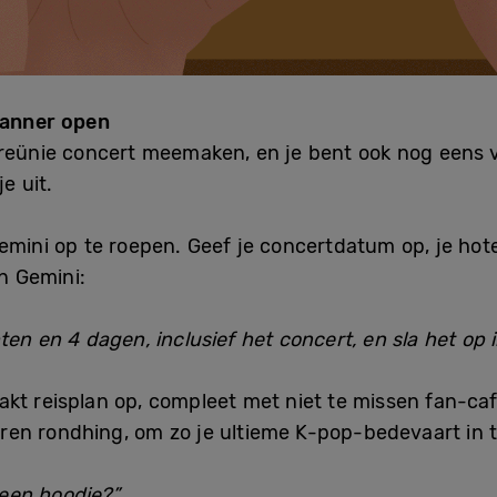
planner open
reünie concert meemaken, en je bent ook nog eens vo
e uit.
mini op te roepen. Geef je concertdatum op, je hotel
en Gemini:
ten en 4 dagen, inclusief het concert, en sla het op
kt reisplan op, compleet met niet te missen fan-caf
ljaren rondhing, om zo je ultieme K-pop-bedevaart in t
 een hoodie?”