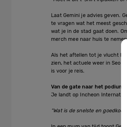
Laat Gemini je advies geven. G
te vragen wat het meest geschik
wat je in de stad gaat doen. Om
merch mee naar huis te nemen
Als het aftellen tot je vlucht be
zien, het actuele weer in Seoul
is voor je reis.
Van de gate naar het podium: A
Je landt op Incheon Internationa
“Wat is de snelste en goedkoop
In een mum van tijd toont Gemin