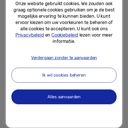
mogelijkheden
Onze website gebruikt cookies. We zouden ook
graag optionele cookies gebruiken om je de best
22-10-2025
mogelijke ervaring te kunnen bieden. U kunt
ervoor kiezen om uw voorkeuren te beheren of
Reis slimmer, reis makkelijker:
alle cookies te accepteren. U kunt ook ons
hoe de Galaxy AI-functies op de
Privacybeleid
en
Cookiebeleid
lezen voor meer
Galaxy Z Fold7 je reislust een...
informatie.
04-08-2025
Verdergaan zonder te aanvaarden
Maak kennis met de Samsung
Galaxy S25 Edge:
grensverleggende innovatie in...
Ik wil cookies beheren
13-05-2025
Directe toegang tot AI-assistent
Alles aanvaarden
met zijknop op Samsung Galaxy
A-serie uitgebreid
29-04-2025