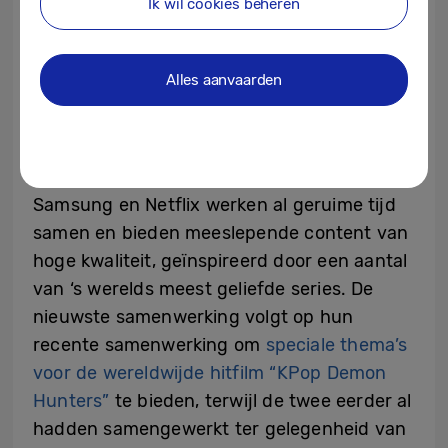
unieke sfeer van de serie weer en fans
Ik wil cookies beheren
kunnen elementen uit de serie in hun
dagelijks leven brengen.
Alles aanvaarden
Een langdurige samenwerking voor het
vertellen van geweldige verhalen
Samsung en Netflix werken al geruime tijd
samen en bieden meeslepende content van
hoge kwaliteit, geïnspireerd door een aantal
van ‘s werelds meest geliefde series. De
nieuwste samenwerking volgt op hun
recente samenwerking om
speciale thema’s
voor de wereldwijde hitfilm “KPop Demon
Hunters”
te bieden, terwijl de twee eerder al
hadden samengewerkt ter gelegenheid van