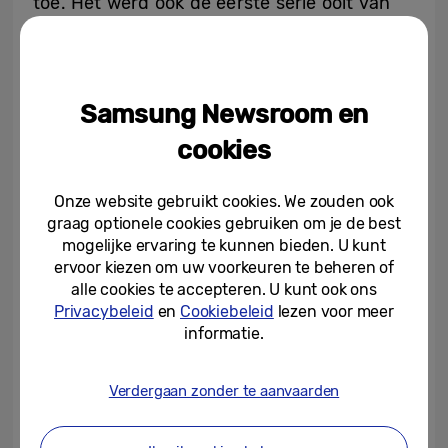
toe. Het werd ook de eerste serie ooit van
Netflix waarvan alle vijf seizoenen
tegelijkertijd in de top 10 wereldwijd
stonden, en houdt dat record voor vijf
Samsung Newsroom en
opeenvolgende weken. Alle afleveringen van
het laatste seizoen zijn nu wereldwijd alleen
cookies
te streamen op Netflix.
Onze website gebruikt cookies. We zouden ook
graag optionele cookies gebruiken om je de best
De exclusieve content van Samsung die is
mogelijke ervaring te kunnen bieden. U kunt
geïnspireerd op seizoen 5 bouwt daarop
ervoor kiezen om uw voorkeuren te beheren of
voort. De collectie met daarin een speciaal
alle cookies te accepteren. U kunt ook ons
thema
en vijf
achtergronden
met live-
Privacybeleid
en
Cookiebeleid
lezen voor meer
informatie.
action personages en omgevingen uit de
serie, waaronder Hawkins en de Upside
Verdergaan zonder te aanvaarden
Down, is verkrijgbaar van 12 januari tot en
met 22 februari. De beelden geven de