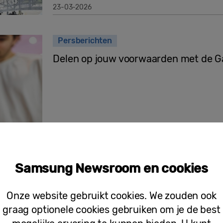
23-03-2026
Persberichten
Delen op jouw voorwaarden met de Ga
12-03-2026
Persberichten
Samsung Newsroom en cookies
Samsung Wallet introduceert Digital
Toyota modellen
Onze website gebruikt cookies. We zouden ook
graag optionele cookies gebruiken om je de best