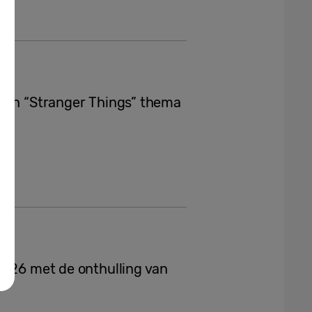
 een “Stranger Things” thema
2026 met de onthulling van