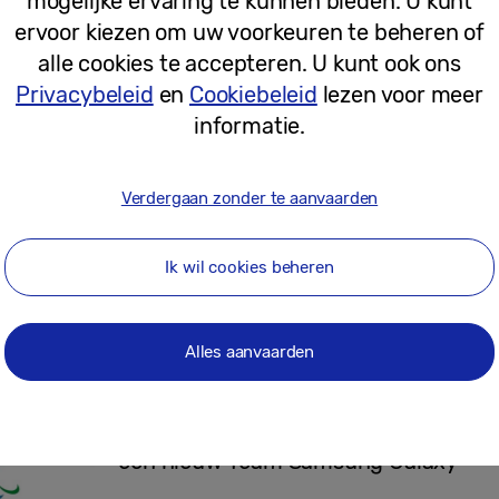
mogelijke ervaring te kunnen bieden. U kunt
ervoor kiezen om uw voorkeuren te beheren of
13-01-2026
alle cookies te accepteren. U kunt ook ons
Privacybeleid
en
Cookiebeleid
lezen voor meer
informatie.
Persberichten
Samsung en Netflix bieden exclusief
aan voor Samsung Galaxy
Verdergaan zonder te aanvaarden
Ik wil cookies beheren
12-01-2026
Alles aanvaarden
Persberichten
Samsung telt af naar Milano Cortina 
een nieuw Team Samsung Galaxy