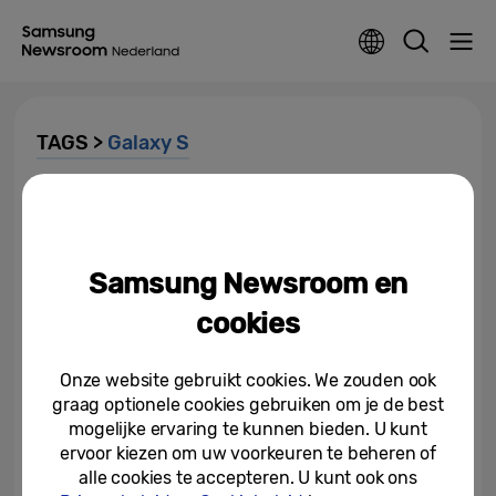
TAGS >
Galaxy S
Binnenkort verkrijgbaar: een
moeiteloze Samsung Galaxy
Camera-ervaring voor...
Samsung Newsroom en
18-02-2026
cookies
[Uitnodiging] Galaxy Unpacked
februari 2026: de nieuwe AI-
telefoon die je leven...
Onze website gebruikt cookies. We zouden ook
graag optionele cookies gebruiken om je de best
11-02-2026
mogelijke ervaring te kunnen bieden. U kunt
ervoor kiezen om uw voorkeuren te beheren of
Samsung verhoogt de lat met
alle cookies te accepteren. U kunt ook ons
Galaxy S10: meer scherm,