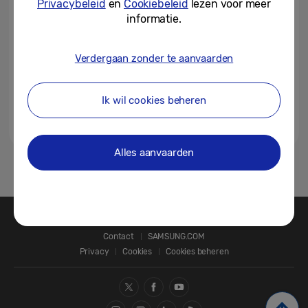
Privacybeleid
en
Cookiebeleid
lezen voor meer
informatie.
18-11-2015
Verdergaan zonder te aanvaarden
Samsung en Oculus lanceren
consumentenversie Gear VR
Ik wil cookies beheren
24-09-2015
Alles aanvaarden
1
Contact
SAMSUNG.COM
Privacy
Cookies
Cookies beheren