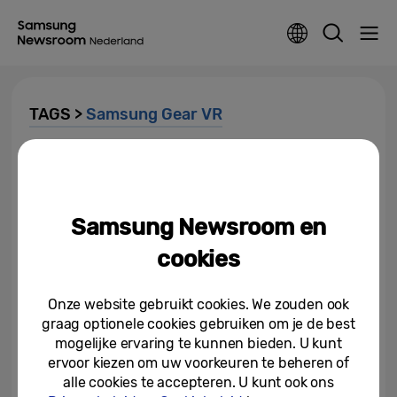
TAGS >
Samsung Gear VR
Betrouwbaardere
getuigenverklaring bij
politieonderzoek door gebruik...
Samsung Newsroom en
21-07-2017
cookies
Samsung duidt vier
technologietrends voor 2016
Onze website gebruikt cookies. We zouden ook
graag optionele cookies gebruiken om je de best
22-12-2015
mogelijke ervaring te kunnen bieden. U kunt
ervoor kiezen om uw voorkeuren te beheren of
Nieuwste Samsung Gear VR
alle cookies te accepteren. U kunt ook ons
beschikbaar in Nederland