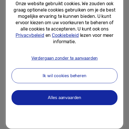
Onze website gebruikt cookies. We zouden ook
graag optionele cookies gebruiken om je de best
14-04-2022
mogelijke ervaring te kunnen bieden. U kunt
ervoor kiezen om uw voorkeuren te beheren of
Samsung kondigt nieuwe TV’s
alle cookies te accepteren. U kunt ook ons
aan: Neo QLED, Lifestyle en
Privacybeleid
en
Cookiebeleid
lezen voor meer
OLED
informatie.
17-03-2022
Verdergaan zonder te aanvaarden
Samsung verkoopt 1 miljoen
exemplaren van lifestyle TV The
Frame in 2021
Ik wil cookies beheren
26-11-2021
Samsung presenteert krachtig
Alles aanvaarden
ecosysteem van verbonden
apparaten tijdens Life...
12-10-2021