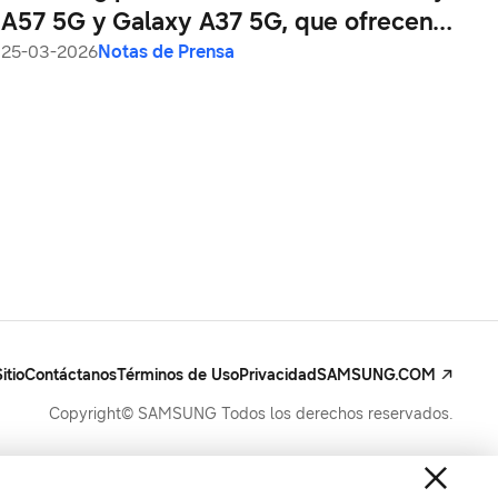
A57 5G y Galaxy A37 5G, que ofrecen
características de nivel profesional a un
25-03-2026
Notas de Prensa
precio increíble
itio
Contáctanos
Términos de Uso
Privacidad
SAMSUNG.COM
Copyright© SAMSUNG Todos los derechos reservados.