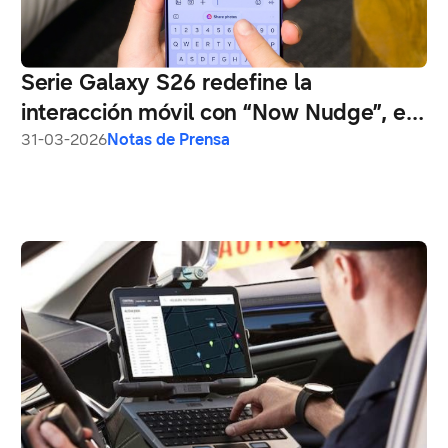
Serie Galaxy S26 redefine la
interacción móvil con “Now Nudge”, el
fin de la multitarea manual
31-03-2026
Notas de Prensa