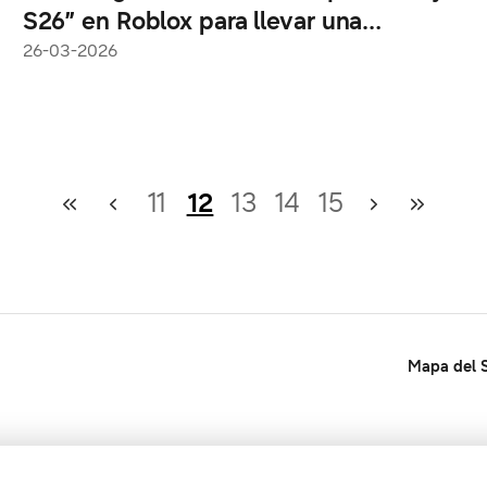
S26” en Roblox para llevar una
experiencia inmersiva junto a King
26-03-2026
León
11
12
13
14
15
Mapa del S