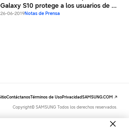
Galaxy S10 protege a los usuarios de la
luz azul
26-06-2019
Notas de Prensa
itio
Contáctanos
Términos de Uso
Privacidad
SAMSUNG.COM
Copyright© SAMSUNG Todos los derechos reservados.