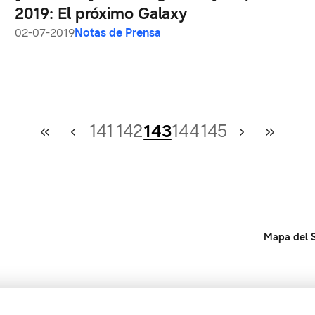
2019: El próximo Galaxy
02-07-2019
Notas de Prensa
141
142
143
144
145
Mapa del S