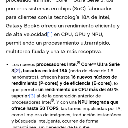
procesadores Intel
Core™ Ultra Serie 3, los
primeros sistemas en chips (SoC) fabricados
para clientes con la tecnología 18A de Intel,
Galaxy Book6 ofrece un rendimiento eficiente y
de alta velocidad
[1]
en CPU, GPU y NPU,
permitiendo un procesamiento ultrarrápido,
multitarea fluida y una IA más receptiva.
®
Los nuevos
procesadores Intel
Core™ Ultra Serie
3
[2]
, basados en Intel 18A
(nodo de clase de 1,8
nanómetros), ofrecen hasta
16 nuevos núcleos de
rendimiento (P-cores)
y de eficiencia (E-cores)
, lo
que permite
un rendimiento de CPU más del 60 %
superior
[3]
al de la generación anterior de
®
procesadores Intel
. Y con una
NPU integrada que
ofrece hasta 50 TOPS
, las tareas impulsadas por IA,
como limpieza de imágenes, traducción instantánea
y búsqueda inteligente, ocurren de forma
instantánea, sin depender de la nube.