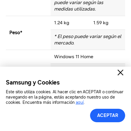
puede variar según las
medidas utilizadas.
1.24 kg
1.59 kg
Peso*
* El peso puede variar según el
mercado.
Windows 11 Home
SO
*La versión y disponibilidad
pueden variar según el modelo
Samsung y Cookies
o el mercado.
Este sitio utiliza cookies. Al hacer clic en ACEPTAR o continuar
Pantalla
navegando en la página, estás aceptando nuestro uso de
Pantalla táctil
cookies. Encuentra más información
aquí
.
táctil
AMOLED de
Pantalla
AMOLED de
14,0″,
ACEPTAR
16,0″,
antirreflejos
antirreflejos