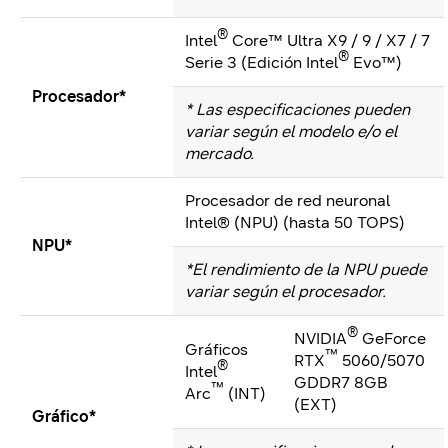
®
Intel
Core™ Ultra X9 / 9 / X7 / 7
®
Serie 3 (Edición Intel
Evo™)
Procesador*
* Las especificaciones pueden
variar según el modelo e/o el
mercado.
Procesador de red neuronal
Intel® (NPU) (hasta 50 TOPS)
NPU*
*El rendimiento de la NPU puede
variar según el procesador.
®
NVIDIA
GeForce
Gráficos
™
RTX
5060/5070
®
Intel
GDDR7 8GB
™
Arc
(INT)
(EXT)
Gráfico*