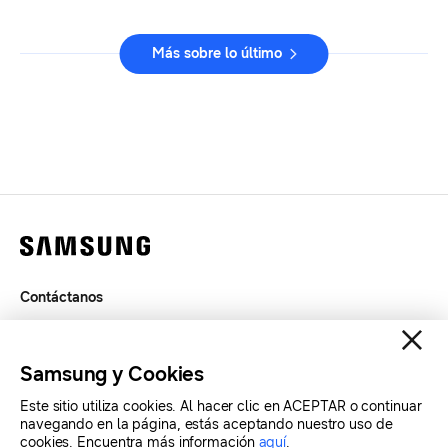
Más sobre lo último
Contáctanos
Términos de Uso
Privacidad
Samsung y Cookies
SAMSUNG.COM
Este sitio utiliza cookies. Al hacer clic en ACEPTAR o continuar
navegando en la página, estás aceptando nuestro uso de
cookies. Encuentra más información
aquí
.
Copyright© SAMSUNG Todos los derechos reservados.