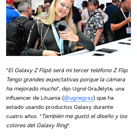
“
El Galaxy Z Flip6 será mi tercer teléfono Z Flip.
Tengo grandes expectativas porque la cámara
ha mejorado mucho
”, dijo Ugn
ė
Gra
ž
elyte, una
influencer de Lituania (
@ugnegraz
) que ha
estado usando productos Galaxy durante
cuatro años. “
También me gustó el diseño y los
colores del Galaxy Ring
“.