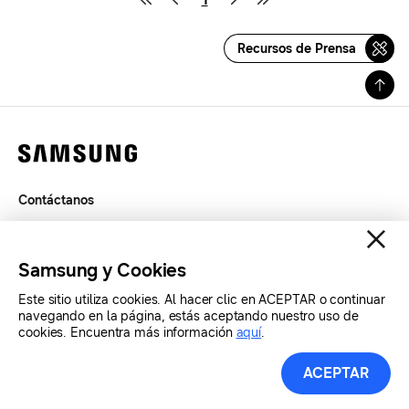
Recursos de Prensa
Contáctanos
Términos de Uso
Privacidad
Samsung y Cookies
SAMSUNG.COM
Este sitio utiliza cookies. Al hacer clic en ACEPTAR o continuar
navegando en la página, estás aceptando nuestro uso de
Copyright© SAMSUNG Todos los derechos reservados.
cookies. Encuentra más información
aquí
.
ACEPTAR