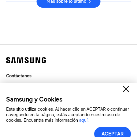
Más sobre lo último
Contáctanos
Términos de Uso
Privacidad
Samsung y Cookies
SAMSUNG.COM
Este sitio utiliza cookies. Al hacer clic en ACEPTAR o continuar
navegando en la página, estás aceptando nuestro uso de
cookies. Encuentra más información
aquí
.
Copyright© SAMSUNG Todos los derechos reservados.
ACEPTAR