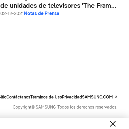
de unidades de televisores ‘The Frame’
en 2021
02-12-2021
Notas de Prensa
itio
Contáctanos
Términos de Uso
Privacidad
SAMSUNG.COM
Copyright© SAMSUNG Todos los derechos reservados.