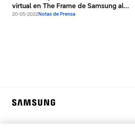
virtual en The Frame de Samsung al
siguiente nivel
20-05-2022
Notas de Prensa