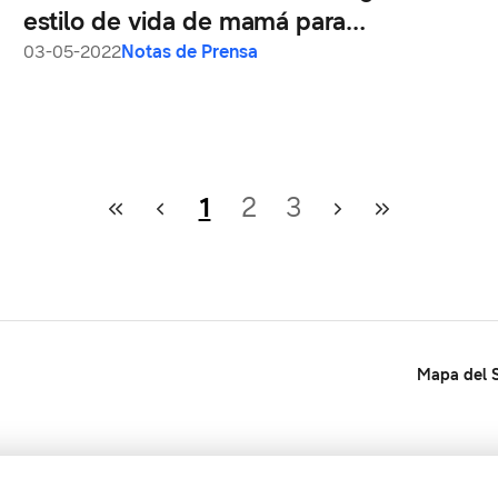
estilo de vida de mamá para
sorprenderla en su día
03-05-2022
Notas de Prensa
1
2
3
Mapa del S