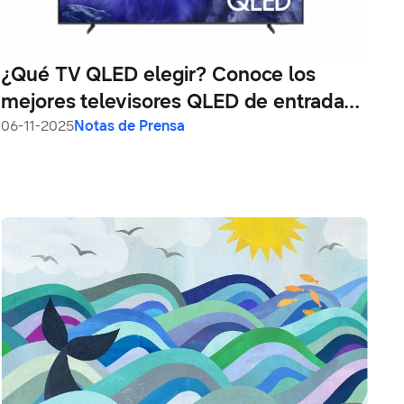
¿Qué TV QLED elegir? Conoce los
mejores televisores QLED de entrada
de Samsung según cada perfil de
06-11-2025
Notas de Prensa
consumidor