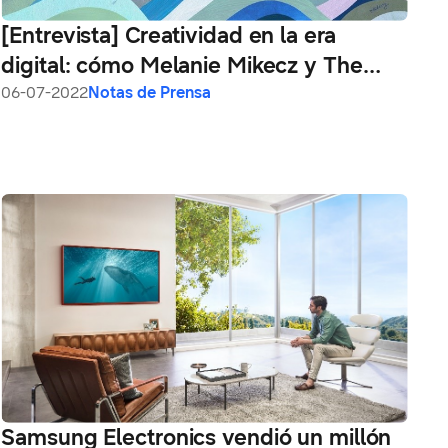
[Entrevista] Creatividad en la era
digital: cómo Melanie Mikecz y The
Frame inspiran artistas y entusiastas de
06-07-2022
Notas de Prensa
todas las edades
Samsung Electronics vendió un millón