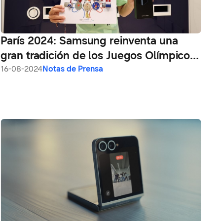
París 2024: Samsung reinventa una
gran tradición de los Juegos Olímpicos
con el Desafío Samsung Olympic
16-08-2024
Notas de Prensa
Games Pin Masters