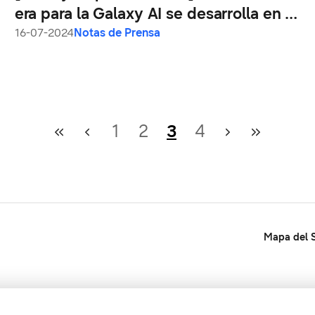
era para la Galaxy AI se desarrolla en el
Louvre de París
16-07-2024
Notas de Prensa
1
2
3
4
Mapa del S