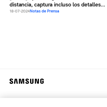
distancia, captura incluso los detalles
más pequeños: Nuevas formas de
18-07-2024
Notas de Prensa
crear