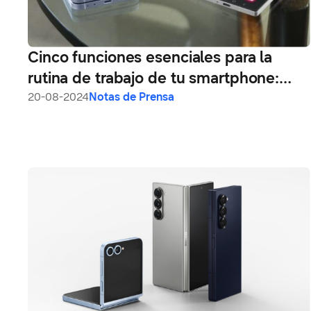
Cinco funciones esenciales para la
rutina de trabajo de tu smartphone:
conoce los modelos Samsung Galaxy Z
20-08-2024
Notas de Prensa
Fold6 y Galaxy Z Flip6