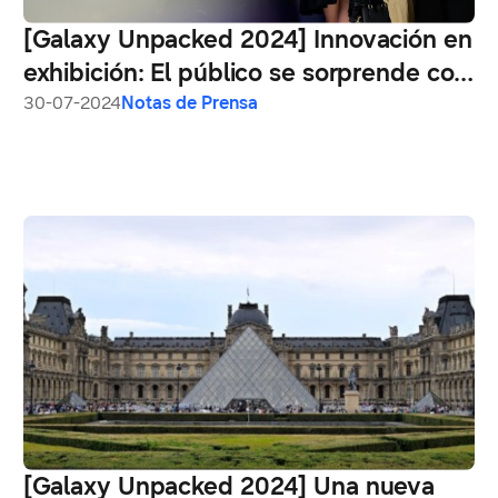
[Galaxy Unpacked 2024] Innovación en
exhibición: El público se sorprende con
las nuevas funciones de IA de los
30-07-2024
Notas de Prensa
dispositivos Galaxy en París
[Galaxy Unpacked 2024] Una nueva