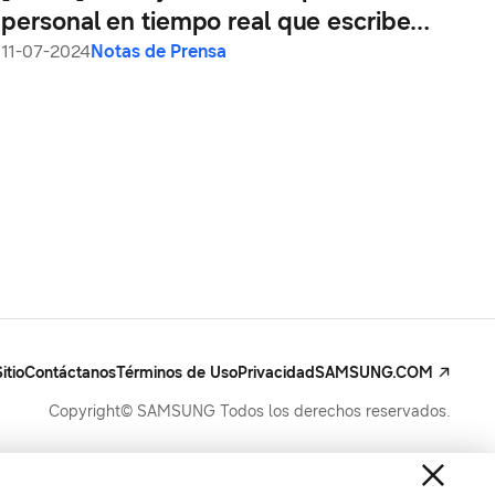
personal en tiempo real que escribe
correos electrónicos y crea mensajes
11-07-2024
Notas de Prensa
sobre la marcha: Nuevas formas de
comunicarse
itio
Contáctanos
Términos de Uso
Privacidad
SAMSUNG.COM
Copyright© SAMSUNG Todos los derechos reservados.