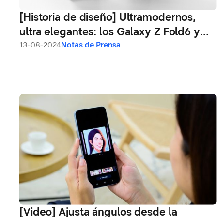
[Historia de diseño] Ultramodernos,
ultra elegantes: los Galaxy Z Fold6 y
Galaxy Z Flip6
13-08-2024
Notas de Prensa
[Video] Ajusta ángulos desde la