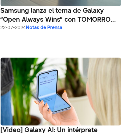
Samsung lanza el tema de Galaxy
“Open Always Wins” con TOMORROW
X TOGETHER
22-07-2024
Notas de Prensa
[Video] Galaxy AI: Un intérprete