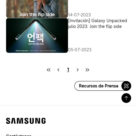
temporada de “Join the flip
side”
14-07-2023
[Invitación] Galaxy Unpacked
julio 2023: Join the flip side
05-07-2023
1
Recursos de Prensa