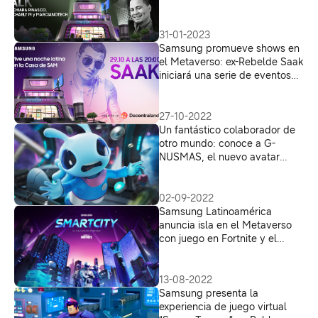
vez en el Metaverso de
Samsung Latinoamérica
31-01-2023
Samsung promueve shows en
el Metaverso: ex-Rebelde Saak
iniciará una serie de eventos
que comienzan este sábado
29 de octubre
27-10-2022
Un fantástico colaborador de
otro mundo: conoce a G-
NUSMAS, el nuevo avatar
virtual de Samsung
02-09-2022
Samsung Latinoamérica
anuncia isla en el Metaverso
con juego en Fortnite y el
nuevo Galaxy Z Fold4
13-08-2022
Samsung presenta la
experiencia de juego virtual