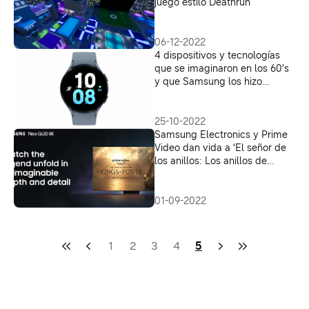
juego estilo Deathrun
06-12-2022
4 dispositivos y tecnologías
que se imaginaron en los 60’s
y que Samsung los hizo
realidad en el siglo XXI
25-10-2022
Samsung Electronics y Prime
Video dan vida a ‘El señor de
los anillos: Los anillos de
Poder’ en 8K
01-09-2022
1
2
3
4
5