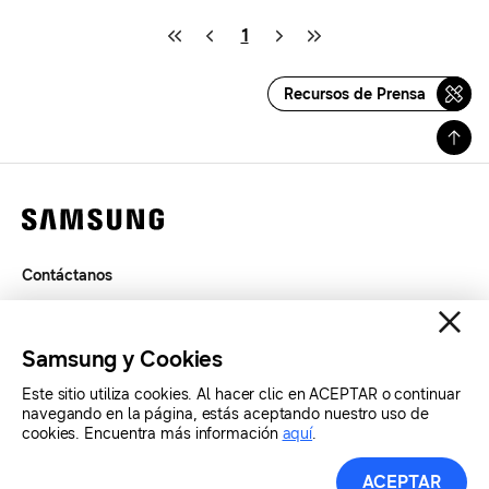
1
Recursos de Prensa
Contáctanos
Términos de Uso
Privacidad
Samsung y Cookies
SAMSUNG.COM
Este sitio utiliza cookies. Al hacer clic en ACEPTAR o continuar
navegando en la página, estás aceptando nuestro uso de
Copyright© SAMSUNG Todos los derechos reservados.
cookies. Encuentra más información
aquí
.
ACEPTAR