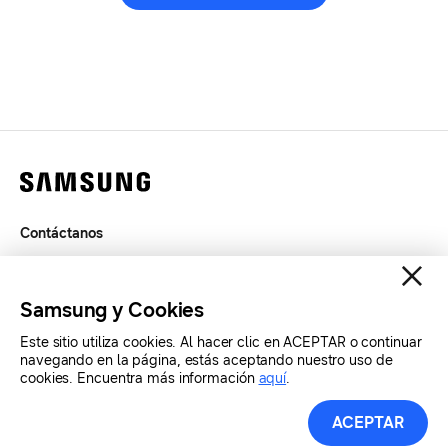
Contáctanos
Términos de Uso
Privacidad
Samsung y Cookies
SAMSUNG.COM
Este sitio utiliza cookies. Al hacer clic en ACEPTAR o continuar
navegando en la página, estás aceptando nuestro uso de
cookies. Encuentra más información
aquí
.
Copyright© SAMSUNG Todos los derechos reservados.
ACEPTAR