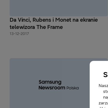
Da Vinci, Rubens i Monet na ekranie
telewizora The Frame
13-12-2017
S
Nasz
st
na
zarz