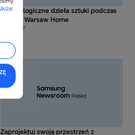
rosimy
lików
Technologiczne dzieła sztuki podczas
targów Warsaw Home
05-10-2017
ZĘ
Zaprojektuj swoją przestrzeń z