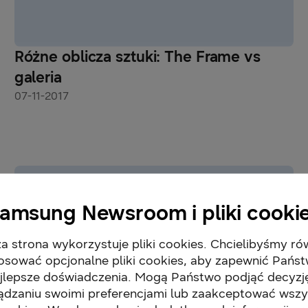
Różne oblicza sztuki: The Frame vs
galeria
07-11-2017
amsung Newsroom i pliki cooki
a strona wykorzystuje pliki cookies. Chcielibyśmy ró
osować opcjonalne pliki cookies, aby zapewnić Pańs
jlepsze doświadczenia. Mogą Państwo podjąć decyzj
ądzaniu swoimi preferencjami lub zaakceptować wszy