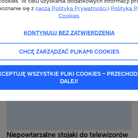
 cookies. W celu uzyskania dodatkowych informacji p
poznanie się z
naszą Polityką Prywatności
i
Polityką P
Innowacje we wnętrzach
Cookies
24-10-2017
KONTYNUUJ BEZ ZATWIERDZENIA
CHCĘ ZARZĄDZAĆ PLIKAMI COOKIES
KCEPTUJĘ WSZYSTKIE PLIKI COOKIES – PRZECHOD
DALEJ!
Niepowtarzalne stojaki do telewizorów