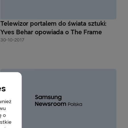
Telewizor portalem do świata sztuki:
Yves Behar opowiada o The Frame
30-10-2017
es
wnież
twu
ę o
stkie