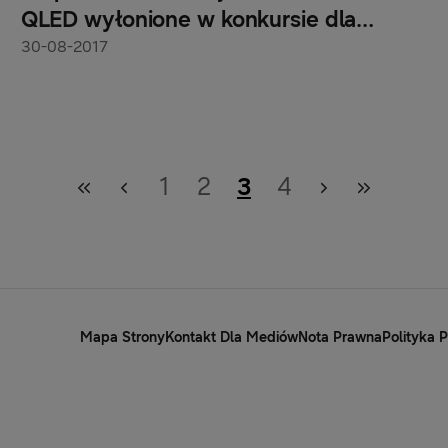
QLED wyłonione w konkursie dla
projektantów
30-08-2017
1
2
3
4
Mapa Strony
Kontakt Dla Mediów
Nota Prawna
Polityka 