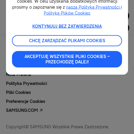
cookies. W celu uzyskania dodatkowych informacji
prosimy o zapoznanie się z
naszą Polityką Prywatności
i
Polityką Plików Cookies
Dla Mediów
KONTYNUUJ BEZ ZATWIERDZENIA
CHCĘ ZARZĄDZAĆ PLIKAMI COOKIES
AKCEPTUJĘ WSZYSTKIE PLIKI COOKIES –
PRZECHODZĘ DALEJ!
Kontakt Dla Mediów
Nota Prawna
Polityka Prywatności
Pliki Cookies
Preferencje Cookies
SAMSUNG.COM
Copyright© SAMSUNG Wszelkie Prawa Zastrzeżone.