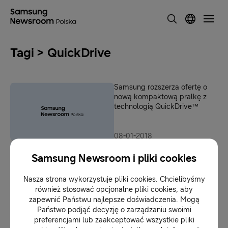
Tagi > QuickDrive
Samsung rozszerza ofertę o
nową kompaktową pralkę z
technologią QuickDrive™
08-01-2018
Samsung Electronics ogłasza
wyniki za trzeci kwartał 2017 r.
Samsung Newsroom i pliki cookies
Nasza strona wykorzystuje pliki cookies. Chcielibyśmy
również stosować opcjonalne pliki cookies, aby
03-11-2017
zapewnić Państwu najlepsze doświadczenia. Mogą
Państwo podjąć decyzję o zarządzaniu swoimi
preferencjami lub zaakceptować wszystkie pliki
1
2
3
4
5