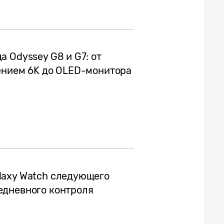
 Odyssey G8 и G7: от
ением 6K до OLED-монитора
laxy Watch следующего
едневного контроля