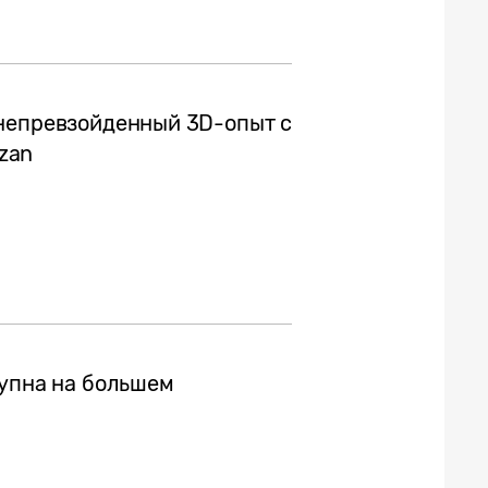
 непревзойденный 3D-опыт с
azan
тупна на большем