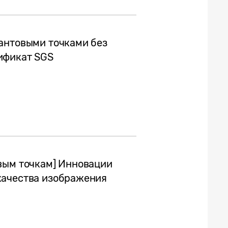
антовыми точками без
ификат SGS
вым точкам] Инновации
качества изображения