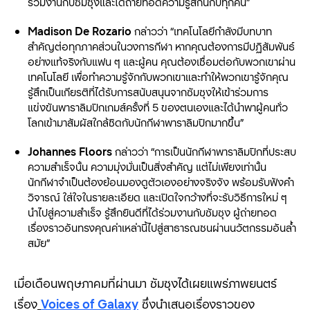
ร่วมงานกับซัมซุงและได้ถ่ายทอดความรู้สึกนี้กับทุกคน”
Madison De Rozario
กล่าวว่า “เทคโนโลยีกำลังมีบทบาท
สำคัญต่อทุกภาคส่วนในวงการกีฬา หากคุณต้องการมีปฏิสัมพันธ์
อย่างแท้จริงกับแฟน ๆ และผู้คน คุณต้องเชื่อมต่อกับพวกเขาผ่าน
เทคโนโลยี เพื่อทำความรู้จักกับพวกเขาและทำให้พวกเขารู้จักคุณ
รู้สึกเป็นเกียรติที่ได้รับการสนับสนุนจากซัมซุงให้เข้าร่วมการ
แข่งขันพาราลิมปิกเกมส์ครั้งที่ 5
ของตนเองและได้นำพาผู้คนทั่ว
โลกเข้ามาสัมผัสใกล้ชิดกับนักกีฬาพาราลิมปิกมากขึ้น”
Johannes Floors
กล่าวว่า “การเป็นนักกีฬาพาราลิมปิกที่ประสบ
ความสำเร็จนั้น ความมุ่งมั่นเป็นสิ่งสำคัญ แต่ไม่เพียงเท่านั้น
นักกีฬาจำเป็นต้องย้อนมองดูตัวเองอย่างจริงจัง พร้อมรับฟังคำ
วิจารณ์ ใส่ใจในรายละเอียด และเปิดใจกว้างที่จะรับวิธีการใหม่ ๆ
นำไปสู่ความสำเร็จ รู้สึกยินดีที่ได้ร่วมงานกับซัมซุง ผู้ถ่ายทอด
เรื่องราวอันทรงคุณค่าเหล่านี้ไปสู่สาธารณชนผ่านนวัตกรรมอันล้ำ
สมัย”
เมื่อเดือนพฤษภาคมที่ผ่านมา ซัมซุงได้เผยแพร่ภาพยนตร์
เรื่อง
Voices of Galaxy
ซึ่งนำเสนอเรื่องราวของ