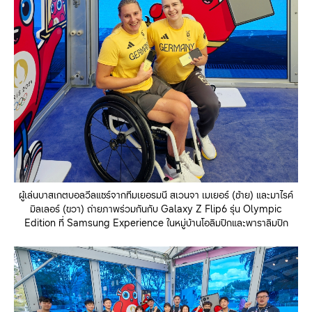
ผู้เล่นบาสเกตบอลวีลแชร์จากทีมเยอรมนี สเวนจา เมเยอร์ (ซ้าย) และมาไรค์
มิลเลอร์ (ขวา) ถ่ายภาพร่วมกันกับ Galaxy Z Flip6 รุ่น Olympic
Edition ที่ Samsung Experience ในหมู่บ้านโอลิมปิกและพาราลิมปิก