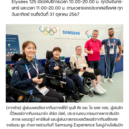
Élysées 125 เปิดให้บริการเวลา 10.00-20.00 น. ทุกวันจันทร์-
เสาร์ และเวลา
11.00-20.00 น. ตามเวลาของประเทศฝรั่งเศส ทุก
วันอาทิตย์ จนถึงวันที่ 31 ตุลาคม 2567
(จากซ้าย) ผู้เล่นบอคเซียจากทีมเกาหลีใต้ ซุนฮี คัง และ โซ ยอง จอง, ผู้เล่นรัก
บี้วีลแชร์จากทีมเดนมาร์ก เคิร์ต บัสค์, ประธานคณะกรรมการพาราลิมปิก
สากล แอนดรูว์ พาร์สันส์ และผู้เล่นบาสเกตบอลวีลแชร์จากทีมฝรั่งเศส
จอร์แดน ลูซ ถ่ายภาพร่วมกันที่ Samsung Experience ในหมู่บ้านโอลิมปิก