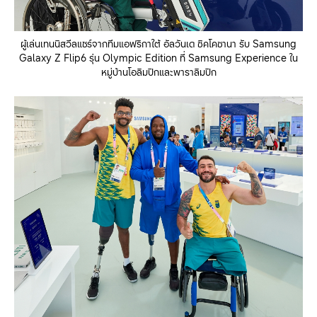
ผู้เล่นเทนนิสวีลแชร์จากทีมแอฟริกาใต้ อัลวันเด ซิคโคซานา รับ Samsung
Galaxy Z Flip6 รุ่น Olympic Edition ที่ Samsung Experience ใน
หมู่บ้านโอลิมปิกและพาราลิมปิก