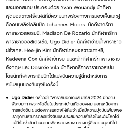
และนอกสนาม ประกอบด้วย Yvan Wouandji นักกีฬา
ฟุตบอลชาวฝรั่งเศสที่มีความบกพร่องทางการมองเห็นและผู้
ถือคบเพลิงโอลิมปิก Johannes Floors นักกีฬากรีฑา
พาราชาวเยอรมนี, Madison De Rozario นักกีฬากรีฑา
พาราชาวออสเตรเลีย, Ugo Didier นักกีฬาว่ายน้ำพาราชาว
ฝรั่งเศส, Hee-jin Kim นักกีฬาโกลบอลชาวเกาหลี,
Kadeena Cox นักกีฬาจักรยานและนักกีฬากรีฑาพาราชาว
อังกฤษ และ Desirée Vila นักกีฬากรีฑาพาราชาวสเปน
โดยนักกีฬาพาราลิมปิกได้แบ่งปันความรู้สึกสำหรับการ
สนับสนุนของซัมซุงในครั้งนี้
Ugo Didier
กล่าวว่า “พาราลิมปิกเกมส์ ปารีส 2024 มีความ
พิเศษมาก เพราะจัดขึ้นในประเทศบ้านเกิดของผม นอกเหนือจาก
การแข่งขัน ผมต้องการแสดงให้เห็นว่า เมื่อมีความมุ่งมั่นเพียงพอ
เราทุกคนสามารถลงแข่งขันและประสบความสำเร็จในระดับโลกได้
แม้มีข้อจำกัดด้านความพิการของร่างกาย ผมรู้สึกขอบคุณที่ได้