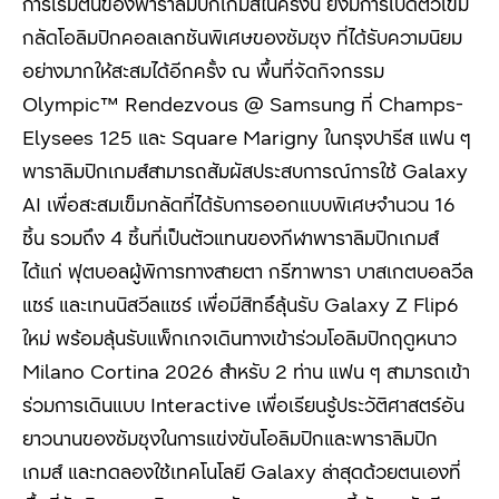
การเริ่มต้นของพาราลิมปิกเกมส์ในครั้งนี้ ยังมีการเปิดตัวเข็ม
กลัดโอลิมปิกคอลเลกชันพิเศษของซัมซุง ที่ได้รับความนิยม
อย่างมากให้สะสมได้อีกครั้ง ณ พื้นที่จัดกิจกรรม
Olympic™ Rendezvous @ Samsung ที่ Champs-
Elysees 125 และ Square Marigny ในกรุงปารีส แฟน ๆ
พาราลิมปิกเกมส์สามารถสัมผัสประสบการณ์การใช้ Galaxy
AI เพื่อสะสมเข็มกลัดที่ได้รับการออกแบบพิเศษจำนวน 16
ชิ้น รวมถึง 4
ชิ้นที่เป็นตัวแทนของกีฬาพาราลิมปิกเกมส์
ได้แก่ ฟุตบอลผู้พิการทางสายตา กรีฑาพารา บาสเกตบอลวีล
แชร์ และเทนนิสวีลแชร์ เพื่อมีสิทธิ์ลุ้นรับ
Galaxy Z Flip6
ใหม่ พร้อมลุ้นรับแพ็กเกจเดินทางเข้าร่วมโอลิมปิกฤดูหนาว
Milano Cortina 2026 สำหรับ 2
ท่าน แฟน ๆ สามารถเข้า
ร่วมการเดินแบบ
Interactive
เพื่อเรียนรู้ประวัติศาสตร์อัน
ยาวนานของซัมซุงในการแข่งขันโอลิมปิกและพาราลิมปิก
เกมส์ และทดลองใช้เทคโนโลยี
Galaxy ล่าสุดด้วยตนเองที่