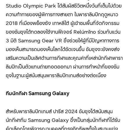
Studio Olympic Park ได้สัมผัสชีวิตหนึ่งวันที่เต็มไปด้วย
ความท้าทายของผู้พิการทางสายตา ในพาราลิมปิกฤดูหนาว
2018
ที่เมืองพย็องชัง เกาหลีใต้ ผู้เข้าชมพื้นที่จัดกิจกรรม
ของซัมซุงได้ทดลองใช้งานฟีเจอร์
Relúmĭno ร่วมกับแว่น
3
มิติ
Samsung Gear VR ซึ่งช่วยให้ผู้ที่มีปัญหาทางการ
มองเห็นสามารถมองเห็นโลกได้ชัดเจนขึ้น ซัมซุงจะยังคงส่ง
เสริมความเป็นเลิศด้านการกีฬาและคุณค่าที่เหล่านักกีฬาพารา
ลิมปิกเป็นตัวแทนถ่ายทอดออกมา ผ่านการทำหน้าที่ของซัม
ซุงในฐานะผู้สนับสนุนพาราลิมปิกเกมส์อย่างต่อเนื่อง
ที
มนักกีฬา
Samsung Galaxy
สำหรับพาราลิมปิกเกมส์ ปารีส 2024 ซัมซุงได้สนับสนุน
นักกีฬาทีม Samsung Galaxy ซึ่งเป็นกลุ่มนักกีฬาที่ได้รับ
คัดเลือกโดยพิจารณาบุคคลที่ทรงอิทธิพลทั้งในสนามแข่ง