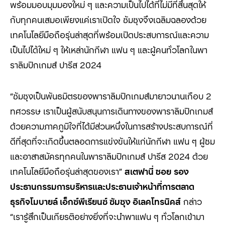
พร้อมมอบมุมมองใหม่ ๆ และความเป็นไปได้ที่ไม่มีที่สิ้นสุดให้
กับทุกคนเสมอเพียงแค่เราเปิดใจ ซัมซุงจึงเฉลิมฉลองด้วย
เทคโนโลยีมือถือรุ่นล่าสุดที่พร้อมเปิดประสบการณ์และความ
เป็นไปได้ใหม่ ๆ ให้เหล่านักกีฬา แฟน ๆ และผู้คนทั่วโลกในพา
ราลิมปิกเกมส์ ปารีส
2024
“ซัมซุงเป็นพันธมิตรของพาราลิมปิกเกมส์มายาวนานเกือบ 2
ทศวรรษ เราเป็นผู้สนับสนุนการเดินทางของพาราลิมปิก
เกมส์
ด้วยความภาคภูมิใจที่ได้มีส่วนหนึ่งในการสร้างประสบการณ์ที่
ดีที่สุดที่จะเกิดขึ้นตลอดการแข่งขันให้แก่นักกีฬา แฟน ๆ ผู้ชม
และอาสาสมัครทุกคนในพาราลิมปิกเกมส์ ปารีส 2024 ด้วย
เทคโนโลยีมือถือรุ่นล่าสุดของเรา”
สเตฟานี่
ชอย
รอง
ประธานกรรมการบริหารและประธานเจ้าหน้าที่การตลาด
ธุรกิจโมบายล์ เอ็กซ์พีเรียนซ์ ซัมซุง อิเลคโทรนิคส์
กล่าว
“เรารู้สึกเป็นเกียรติอย่างยิ่งที่จะนำพาแฟน ๆ ทั่วโลกเข้ามา