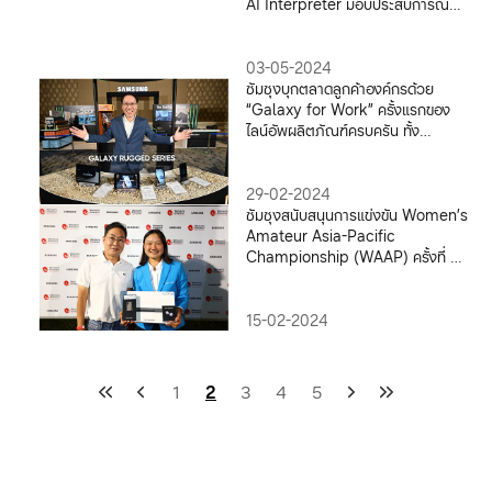
AI Interpreter มอบประสบการณ์
เที่ยวแบบใหม่ไร้ข้อจำกัดภาษา
03-05-2024
ซัมซุงบุกตลาดลูกค้าองค์กรด้วย
“Galaxy for Work” ครั้งแรกของ
ไลน์อัพผลิตภัณฑ์ครบครัน ทั้ง
Galaxy Enterprise Edition และ
Galaxy Rugged Series นำเสนอดี
ไวซ์และโซลูชันล้ำสมัยสู่ทุกธุรกิจ
29-02-2024
ซัมซุงสนับสนุนการแข่งขัน Women’s
Amateur Asia-Pacific
Championship (WAAP) ครั้งที่ 6
ส่งเสริมการพัฒนากีฬานักกอล์ฟ สู่
ระดับสากล ร่วมยินดีและมอบรางวัลให้
แก่ผู้ชนะ
15-02-2024
1
2
3
4
5