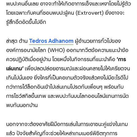
พบปะคนอื่นเลย อาจจะทำให้เกิดอาการเซ็งและเหงาโดยไม่รู้ตัว
โดยเฉพาะกับคนที่ชอบพบปะผู้คน
(Extrovert)
ยิ่งอาจจะ
รู้สึกอึดอัดขึ้นไปอีก
ล่าสุด ด้าน
Tedros Adhanom
ผู้อำนวยการทั่วไปของ
องค์การอนามัยโลก (WHO) ออกมาทวีตข้อความแนะนำข้อ
ควรปฏิบัติเมื่ออยู่บ้าน โดยหนึ่งในกิจกรรมที่แนะนำคือ
‘
การ
เล่นเกม
’
เพื่อปลดปล่อยอารมณ์และผ่อนคลายไม่ให้เครียดจน
เกินไปนั่นเอง ยิ่งใครที่เป็นคอเกมตัวจริงแล้วคงไม่มีอะไรดีไป
กว่าการได้ล็อกอินเข้าไปเล่นเกมโปรดกับเพื่อนๆ พร้อมกับ
การโชว์สกิลขั้นเทพ และพบปะกันบนโลกออนไลน์แทนการนัด
พบกันนอกบ้าน
นอกจากจะต้องอาศัยฝีมือการเล่นในการเอาชนะคู่แข่งในเกม
แล้ว ปัจจัยสำคัญที่จะช่วยให้เหล่าเกมเมอร์พิชิตทุกการ