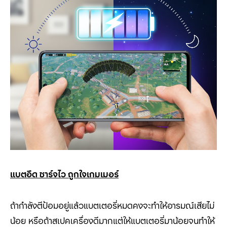
แบตอึด ชาร์จไว ถูกใจเกมเมอร์
ถ้ากำลังตีป้อมอยู่แล้วแบตเตอรี่หมดคงจะทำให้อารมณ์เสียไม่
น้อย หรือถ้าสเปคเครื่องดีมากแต่ให้แบตเตอรี่มาน้อยจนทำให้