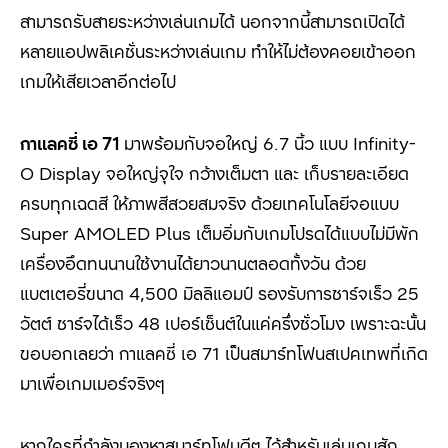
สามารถรับสายระหว่างเล่นเกมได้ นอกจากนี้สามารถเปิดได้
หลายแอปพลิเคชั่นระหว่างเล่นเกม ทำให้ไม่ต้องคอยเข้าออก
เกมให้เสียเวลาอีกต่อไป
กาแลคซี่ เอ
71
มาพร้อมกับจอใหญ่ 6.7 นิ้ว แบบ Infinity-
O Display จอใหญ่จุใจ กว้างเต็มตา และ เก็บรายละเอียด
ครบทุกเฉดสี ให้ภาพสีสวยสมจริง ด้วยเทคโนโลยีจอแบบ
Super AMOLED Plus เต็มอิ่มกับเกมโปรดได้แบบไม่มีพัก
เครื่องอึดทนนานใช้งานได้ยาวนานตลอดทั้งวัน ด้วย
แบตเตอรี่ขนาด 4,500
มิลลิแอมป์ รองรับการชาร์จเร็ว
25
วัตต์ ชาร์จได้เร็ว
48
เปอร์เซ็นต์ในแค่ครึ่งชั่วโมง เพราะฉะนั้น
ขอบอกเลยว่า กาแลคซี่ เอ
71
เป็นสมาร์ทโฟนสเปคเทพที่เกิด
มาเพื่อเกมเมอร์จริงๆ
หากใครที่กำลังมองหาสมาร์ทโฟนดีๆ ไว้สำหรับเล่นเกมสัก