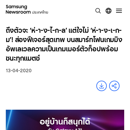
ถึงตัวจะ ‘ห่-า-ง-ไ-ก-ล’ แต่ใจไม่ ‘ห่-า-ง-เ-ก-
ม’! ส่องฟีเจอร์สุดเทพ บนสมาร์ทโฟนเกมมิง
อัพเลเวลความเป็นเกมเมอร์ตัวท็อปพร้อม
ชนะทุกแมตช์
13-04-2020