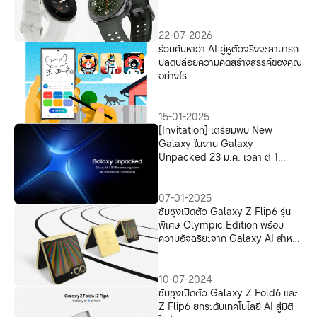
ข้อมือ
22-07-2026
ร่วมค้นหาว่า AI คู่หูตัวจริงจะสามารถ
ปลดปล่อยความคิดสร้างสรรค์ของคุณ
อย่างไร
15-01-2025
[Invitation] เตรียมพบ New
Galaxy ในงาน Galaxy
Unpacked 23 ม.ค. เวลา ตี 1
พร้อมกัน สัมผัสประสบการณ์ขั้นกว่า
ของ Galaxy AI ที่จะมาเป็นผู้ช่วยส่วน
ตัวคนใหม่ของคนไทยเร็วๆ นี้
07-01-2025
ซัมซุงเปิดตัว Galaxy Z Flip6 รุ่น
พิเศษ Olympic Edition พร้อม
ความอัจฉริยะจาก Galaxy AI สำหรับ
นักกีฬาปารีส 2024
10-07-2024
ซัมซุงเปิดตัว Galaxy Z Fold6 และ
Z Flip6 ยกระดับเทคโนโลยี AI สู่มิติ