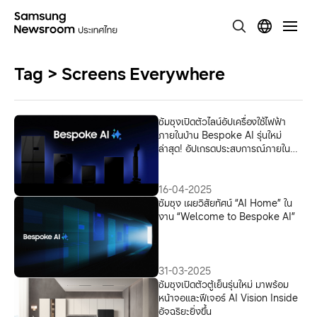
Tag > Screens Everywhere
ซัมซุงเปิดตัวไลน์อัปเครื่องใช้ไฟฟ้า
ภายในบ้าน Bespoke AI รุ่นใหม่
ล่าสุด! อัปเกรดประสบการณ์ภายใน
บ้าน ให้ล้ำกว่าที่เคย
16-04-2025
ซัมซุง เผยวิสัยทัศน์ “AI Home” ใน
งาน “Welcome to Bespoke AI”
31-03-2025
ซัมซุงเปิดตัวตู้เย็นรุ่นใหม่ มาพร้อม
หน้าจอและฟีเจอร์ AI Vision Inside
อัจฉริยะยิ่งขึ้น