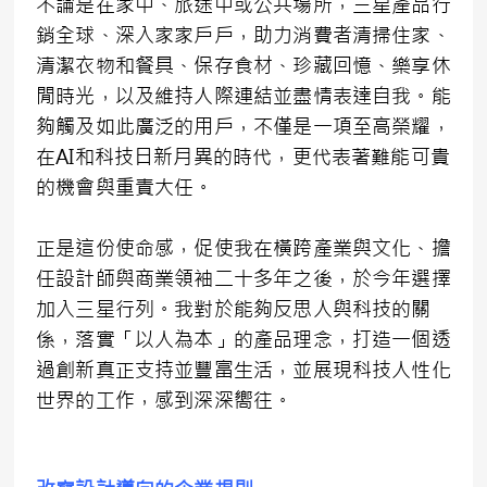
不論是在家中、旅途中或公共場所，三星產品行
銷全球、深入家家戶戶，助力消費者清掃住家、
清潔衣物和餐具、保存食材、珍藏回憶、樂享休
閒時光，以及維持人際連結並盡情表達自我。能
夠觸及如此廣泛的用戶，不僅是一項至高榮耀，
在AI和科技日新月異的時代，更代表著難能可貴
的機會與重責大任。
正是這份使命感，促使我在橫跨產業與文化、擔
任設計師與商業領袖二十多年之後，於今年選擇
加入三星行列。我對於能夠反思人與科技的關
係，落實「以人為本」的產品理念，打造一個透
過創新真正支持並豐富生活，並展現科技人性化
世界的工作，感到深深嚮往。