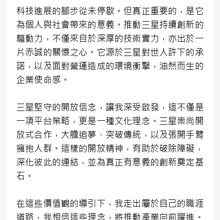
科技進展的腳步從未停歇。但真正重要的，是它
為個人與社會帶來的意義。推動三星持續創新的
驅動力，不僅來自於深厚的技術實力，亦出於一
片赤誠的關懷之心。它源於三星對世人許下的承
諾，以及面對營運造成的環境衝擊，油然而生的
企業使命感。
三星堅守的開放信念，讓我深受啟發，這不僅是
一項平台策略，更是一種文化理念。三星崇尚開
放式合作，大膽追夢、突破傳統，以及張開手臂
擁抱人群。這樣的開放精神，有助於破除障礙，
深化彼此的連結，並為真正有意義的創新奠定基
石。
在這些價值觀的導引下，我走出屬於自己的職涯
道路，我相信這些理念，將推動產業向前躍進。