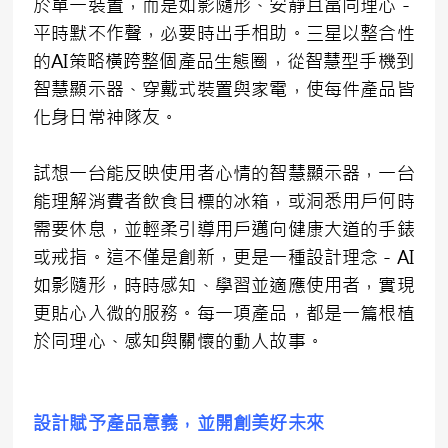
於單一裝置，而是如影隨形、安靜且富同理心－
平時默不作聲，必要時出手相助。三星以整合性
的AI策略橫跨整個產品生態圈，從智慧型手機到
智慧顯示器、穿戴式裝置與家電，使每件產品皆
化身日常神隊友。
試想一台能反映使用者心情的智慧顯示器，一台
能理解消費者飲食目標的冰箱，或洞悉用戶何時
需要休息，並輕柔引導用戶邁向健康大道的手錶
或戒指。這不僅是創新，更是一種設計理念－AI
如影隨形，時時感知、學習並適應使用者，實現
更貼心入微的服務。每一項產品，都是一篇根植
於同理心、感知與關懷的動人故事。
設計賦予產品意義，並開創美好未來