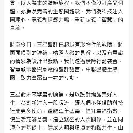
貫、以人為本的體驗旅程。我們不僅設計產品個
體，亦顧及完善的生態圈體驗。我們為科技注入
同理心、意義和情感共鳴，重新定義「智慧」的
真諦。
時至今日，三星設計已超越有形物件的範疇，將
面面俱到的連結、精闢入微的見解，以及有意識
的情感為設計出發點。我們透過橫跨行動裝置、
智慧顯示器與家電的設計語言，串聯整體生態
圈，致力豐富每一次的互動。
三星對未來擘畫的願景，是以設計編織美好人
生，為創新注入一股暖流，讓人們不僅借助科技
達成更多使命，還能延年益壽、提升幸福指數、
使生活充滿意義、建立緊密的人際關係，並在同
理心的基礎上，達成人類與環境的和諧共生。由