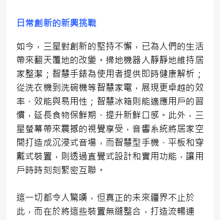
日常創新的新興挑戰
如今，三星對創新的堅持不懈，已為人們的生活
帶來翻天覆地的改變。掃地機器人靜靜地維持居
家整潔；智慧手錶為使用者提供即時健康解析；
從洗衣機到洗碗機等智慧家電，展現更卓越的效
率、效能與易用性；智慧冰箱則能適應用戶的習
慣，延長食物保鮮期、提升新鮮口感。此外，三
星螢幕帶來震撼的視覺享受，音響系統將居家空
間打造成沉浸式音場，而智慧型手機、平板和穿
戴式裝置，則透過直覺式設計和實用功能，讓用
戶時時刻刻緊密互聯。
這一切都令人驚嘆，但真正的未來疆界不止於
此，而在於將這些裝置無縫整合，打造流暢連