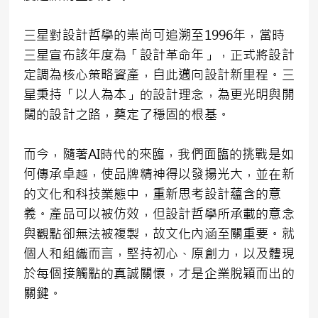
三星對設計哲學的崇尚可追溯至1996年，當時
三星宣布該年度為「設計革命年」，正式將設計
定調為核心策略資產，自此邁向設計新里程。三
星秉持「以人為本」的設計理念，為更光明與開
闊的設計之路，奠定了穩固的根基。
而今，隨著AI時代的來臨，我們面臨的挑戰是如
何傳承卓越，使品牌精神得以發揚光大，並在新
的文化和科技業態中，重新思考設計蘊含的意
義。產品可以被仿效，但設計哲學所承載的意念
與觀點卻無法被複製，故文化內涵至關重要。就
個人和組織而言，堅持初心、原創力，以及體現
於每個接觸點的真誠關懷，才是企業脫穎而出的
關鍵。