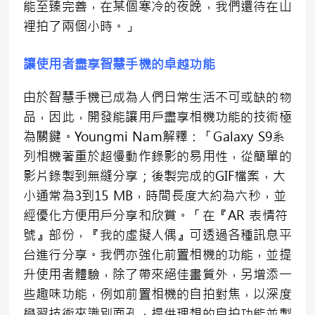
能至臻完善，在某個寒冷的夜晚，我們還待在山
裡拍了兩個小時。」
讓使用者盡享智慧手機的卓越功能
由於智慧手機已成為人們日常生活不可或缺的物
品，因此，開發能讓用戶盡享相機功能的技術極
為關鍵。Youngmi Nam解釋：「Galaxy S9系
列相機著重於超慢動作錄影的易用性，從簡單的
影片錄製到無縫分享；後製完成的GIF檔案，大
小通常為3到15 MB，時間長度大約為六秒，並
經優化方便用戶分享和欣賞。「在『AR 表情符
號』部份，『我的虛擬人偶』可透過各種訊息平
台進行分享。我們亦強化前置相機的功能，並提
升使用者體驗，除了帶來絕佳畫質外，另增添一
些趣味功能，例如前置相機的自拍對焦，以深度
學習技術來識別面孔，提供理想的自拍功能並製