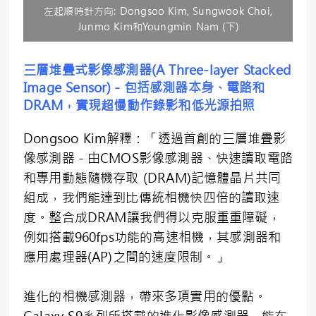
左起順時針方向: Dongsoo Kim, Sungwook Choi,
Junmo Kim和Youngmin Nam (下)
三層堆疊式影像感測器
(A Three-layer Stacked
Image Sensor)
－包括感測器本身、電路和
DRAM
，實現超慢動作錄影和低光源拍照
Dongsoo Kim解釋：「透過首創的三層堆疊影
像感測器－由CMOS影像感測器、快速讀取電路
和專用動態隨機存取 (DRAM)記憶體晶片共同
組成，我們能達到比傳統相機快四倍的讀取速
度。整合成DRAM讓我們得以克服重重障礙，
例如搭載960fps功能的高速相機，其感測器和
應用處理器(AP)之間的速度限制。」
進化的相機感測器，帶來多項實用的優點。
Galaxy S9系列所搭載的進化影像感測器，能在