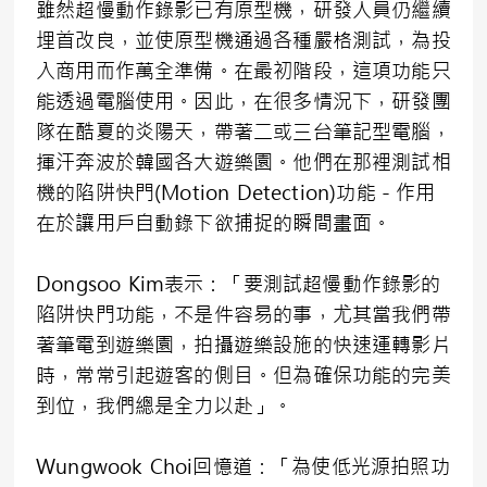
雖然超慢動作錄影已有原型機，研發人員仍繼續
埋首改良，並使原型機通過各種嚴格測試，為投
入商用而作萬全準備。在最初階段，這項功能只
能透過電腦使用。因此，在很多情況下，研發團
隊在酷夏的炎陽天，帶著二或三台筆記型電腦，
揮汗奔波於韓國各大遊樂園。他們在那裡測試相
機的陷阱快門(Motion Detection)功能－作用
在於讓用戶自動錄下欲捕捉的瞬間畫面。
Dongsoo Kim表示：「要測試超慢動作錄影的
陷阱快門功能，不是件容易的事，尤其當我們帶
著筆電到遊樂園，拍攝遊樂設施的快速運轉影片
時，常常引起遊客的側目。但為確保功能的完美
到位，我們總是全力以赴」。
Wungwook Choi回憶道：「為使低光源拍照功