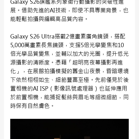
Galaxy S26旗艦系列象徵行動攝影的突破性進
展。借助先進的AI技術，即使不具專業背景，也
能輕鬆拍攝與編輯高品質內容。
Galaxy S26 Ultra搭載2億畫素廣角鏡頭，搭配
5,000萬畫素長焦鏡頭，支援5倍光學變焦和10
倍光學品質變焦，並輔以加大的光圈，提升低光
源攝影的清晰度。憑藉「超明亮夜幕攝影再進
化」，在展館拍攝模擬的舊金山夜景，昏暗環境
下依然栩栩如生、細節豐富至極。先前僅見於後
置相機的AI ISP（影像訊號處理器）也延伸應用
於前置相機，能捕捉髮絲與眉毛等細微細節，同
時保有自然膚色。