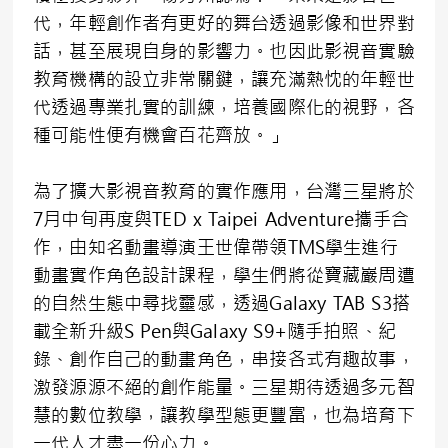
代，年輕創作者有更好的舞台透過影像和世界對
話，甚至展現自身的影響力。也因此影視音實驗
教育機構的設立非常關鍵，讓充滿熱忱的年輕世
代透過專業扎實的訓練，培養國際化的視野，各
種可能性便有機會百花齊放。」
為了擴大影視音教育的實作應用，台灣三星將於
7月中旬再度與TED x Taipei Adventure攜手合
作，由知名動畫導演王世偉帶領TMS學生進行
動畫實作角色設計課程，學生們將從寶藏巖周遭
的自然生態中尋找靈感，透過Galaxy TAB S3搭
載全新升級S Pen與Galaxy S9+隨手拍照、紀
錄、創作自己的動畫角色，串接各式有趣故事，
激發源源不絕的創作能量。三星期待透過多元智
慧的數位教學，讓教學型態更豐富，也為培育下
一代人才盡一份心力。