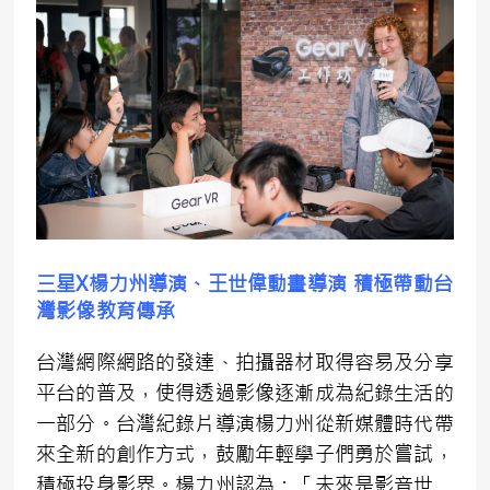
三星X楊力州導演、王世偉動畫導演 積極帶動台
灣影像教育傳承
台灣網際網路的發達、拍攝器材取得容易及分享
平台的普及，使得透過影像逐漸成為紀錄生活的
一部分。台灣紀錄片導演楊力州從新媒體時代帶
來全新的創作方式，鼓勵年輕學子們勇於嘗試，
積極投身影界。楊力州認為：「未來是影音世