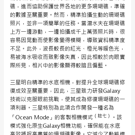
礁，進而協助保護世界各地的更多珊瑚礁，準確
的數據至關重要。然而，精準拍攝生動的珊瑚礁
照片，並非一項簡單的任務。當潛水夫在珊瑚礁
上方一邊游動，一邊拍攝成千上萬張照片時，很
容易因晃動而使影像變得模糊，導致資料精準度
不足。此外，波長較長的紅光、橙光等暖色光，
易被海水吸收而致影像失真，因此相較於肉眼實
際所見，相片中的影像顯得較暗且偏藍。
三星明白精準的水底相機，對提升全球珊瑚礁修
復成效至關重要，因此，三星致力研發Galaxy
技術以克服眼前挑戰，使其成為修復珊瑚礁的一
項利器。三星特別為此項合作開發一種名為
（註七）
「Ocean Mode」的客製相機模式
。該
模式強化原生Galaxy相機功能，確保能在水底
高效捕捉高畫質的珊瑚礁影像。它減少了動態模