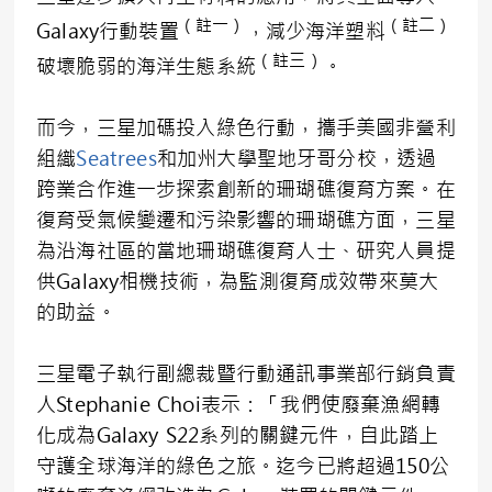
（註一）
（註二）
Galaxy行動裝置
，減少海洋塑料
（註三）
破壞脆弱的海洋生態系統
。
而今，三星加碼投入綠色行動，攜手美國非營利
組織
Seatrees
和加州大學聖地牙哥分校，透過
跨業合作進一步探索創新的珊瑚礁復育方案。在
復育受氣候變遷和污染影響的珊瑚礁方面，三星
為沿海社區的當地珊瑚礁復育人士、研究人員提
供Galaxy相機技術，為監測復育成效帶來莫大
的助益。
三星電子執行副總裁暨行動通訊事業部行銷負責
人Stephanie Choi表示：「我們使廢棄漁網轉
化成為Galaxy S22系列的關鍵元件，自此踏上
守護全球海洋的綠色之旅。迄今已將超過150公