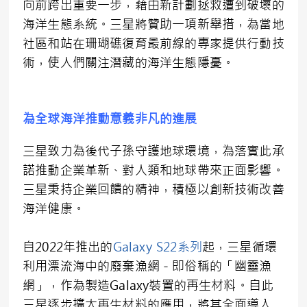
向前跨出重要一步，藉由新計劃拯救遭到破壞的
海洋生態系統。三星將贊助一項新舉措，為當地
社區和站在珊瑚礁復育最前線的專家提供行動技
術，使人們關注潛藏的海洋生態隱憂。
為全球海洋推動意義非凡的進展
三星致力為後代子孫守護地球環境，為落實此承
諾推動企業革新、對人類和地球帶來正面影響。
三星秉持企業回饋的精神，積極以創新技術改善
海洋健康。
自2022年推出的
Galaxy S22系列
起，三星循環
利用漂流海中的廢棄漁網－即俗稱的「幽靈漁
網」，作為製造Galaxy裝置的再生材料。自此
三星逐步擴大再生材料的應用，將其全面導入