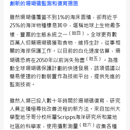
創新的珊瑚礁監測和復育措施
雖然珊瑚僅覆蓋不到1%的海床面積，卻有近乎
25%的海洋物種棲息其中，堪稱地球上生物最多
（註四）
樣、豐富的生態系統之一
。全球更有數
百萬人仰賴珊瑚礁獲取食物、維持生計，從事相
關的海岸保護工作。以目前的白化速度估算，珊
（註五）
瑚礁恐將在2050年以前消失殆盡
。為推
動全球珊瑚礁保護計劃的快速發展，該項倡議以
簡易便捷的行動裝置作為技術平台，提供先進的
監測技術。
雖然人類已投入數十年時間於珊瑚礁復育，研究
人員正積極尋找改善流程的新方法。來自加州大
學聖地牙哥分校所屬Scripps海洋研究所和當地
（註六）
社區的科學家，使用攝影測量
收集各種