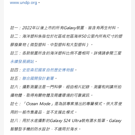
www.undp.org
。
註一：2022年以後上市的所有Galaxy裝置，皆含有再生材料。
註二：海洋塑料係指位於社區或地區海岸50公里內所有尺寸的塑
膠廢棄物（微型塑料、中型塑料和大型塑料）。
註三：各款裝置所含的海洋塑料比例不盡相同。詳情請參閱三星
永續發展網站
。
註四：
史密森尼國家自然歷史博物館
。
註五：
聯合國開發計劃署
。
註六：攝影測量法是一門科學，經由相片記錄、測量和判讀所拍
攝物體，取得有關物體及周遭環境的可靠資訊。
註七：「Ocean Mode」是為該專案推出的專屬模式。供大眾使
用的一般市售產品，並不支援此模式。
註八：用於水底攝影的Galaxy S24 Ultra裝有潛水殼罩。Galaxy
智慧型手機的防水設計，不適用於海水。