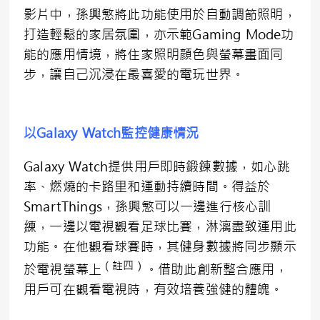
影片中，孫興慜將此功能使用於自動調節照明，
打造輕鬆的家居氛圍，亦示範Gaming Mode功
能的應用情境，將住家照明顏色與螢幕畫面同
步，讓自己沉浸在最喜愛的電玩世界。
以Galaxy Watch監控健康情況
Galaxy Watch提供用戶即時鍛鍊數據，如心跳
率、燃燒的卡路里和運動持續時間。得益於
SmartThings，孫興慜可以一邊進行核心訓
練，一邊以電視觀看足球比賽，淋漓盡致運用此
功能。在他觀看球賽時，其健身數據將同步顯示
（註四）
於電視螢幕上
。借助此創新整合應用，
用戶可在觀看電視時，有效培養強健的體魄。