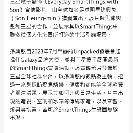
三星電子發佈《Everyday SmartThings with
Son》宣傳影片，由全球知名足球明星孫興慜
（Son Heung-min）擔綱演出。該片聚焦孫興
慜和三星的合作，並展示其以SmartThings串
聯多種個人化裝置所打造的生活型態場景。
孫興慜自2023年7月舉辦的Unpacked發表會起
擔任Galaxy品牌大使，並與三星攜手展開最新
的SmartThings宣傳活動。該宣傳影片發佈於
三星全球社群平台，以孫興慜的觀點為主軸，透
過一系列採訪聚焦娛樂、健康和節能等全球消費
者關注議題，展示其如何升級日常生活。片中出
現的電視、空調和冰箱等傳統家電，以及音響、
燈具等裝置，皆可於SmartThings生態圈無縫
串聯。