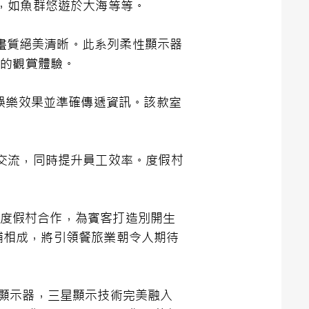
，如魚群悠遊於大海等等。
術，確保畫質絕美清晰。此系列柔性顯示器
其境的觀賞體驗。
娛樂效果並準確傳遞資訊。該款室
交流，同時提升員工效率。度假村
oyal度假村合作，為賓客打造別開生
相輔相成，將引領餐旅業朝令人期待
型商用顯示器，三星顯示技術完美融入