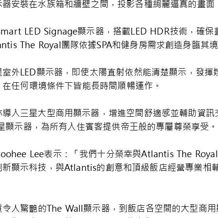
示器安裝在水族箱和牆壁之間，投影各種絢麗逼真的畫面
mart LED Signage顯示器，搭載LED HDR技
tis The Royal團隊依據SPA和健身房需求創造身臨
室外LED顯示器，即使太陽直射依然能清楚顯示，發揮
塵，在任何環境條件下皆能長時間順暢運作。
亦導入三星大型商用顯示器，增進空間舒適感並輔助資訊
部三星顯示器，為所有入住賓客提供帝王般的專屬尊榮享受。
ee Lee表示：「我們十分榮幸與Atlantis The R
新顯示科技，與Atlantis的創意和頂級飯店經營專業
寓內畫質令人驚艷的The Wall顯示器，到飯店各空間的大