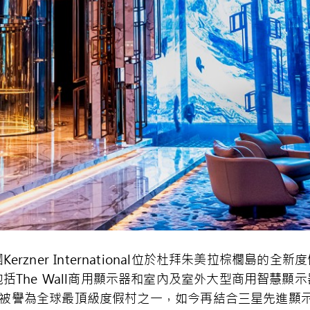
er International位於杜拜朱美拉棕櫚島的全新度假村At
he Wall商用顯示器和室內及室外大型商用智慧顯示器Sma
 Royal，被譽為全球最頂級度假村之一，如今再結合三星先