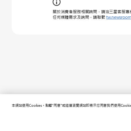
關於消費者服務相關詢問，請洽三星客服專線 : 0
任何媒體需求及詢問，請聯繫
tw.newsroo
本網站使用Cookies。點擊"同意"或繼續瀏覽網站即表示您同意我們使用Cooki
網站
聯絡我們
SAMSUNG.COM
使用規範
隱私規範
版權© 2010-2026 SAMSUNG All Rights Reserved.