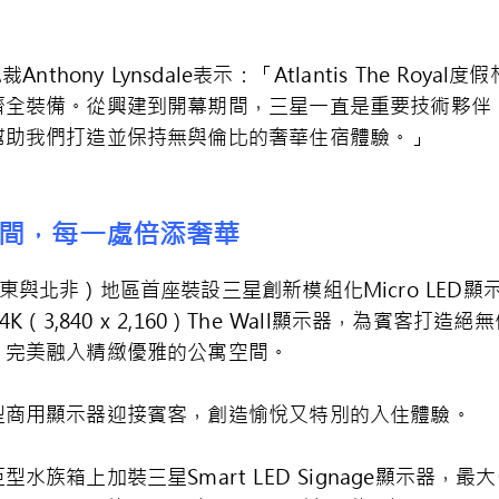
總裁Anthony Lynsdale表示：「Atlantis The 
齊全裝備。從興建到開幕期間，三星一直是重要技術夥伴
幫助我們打造並保持無與倫比的奢華住宿體驗。」
間，每一處倍添奢華
MENA（中東與北非）地區首座裝設三星創新模組化Micro LED
吋4K（3,840 x 2,160）The Wall顯示器，為賓客打造
，完美融入精緻優雅的公寓空間。
型商用顯示器迎接賓客，創造愉悅又特別的入住體驗。
族箱上加裝三星Smart LED Signage顯示器，最大