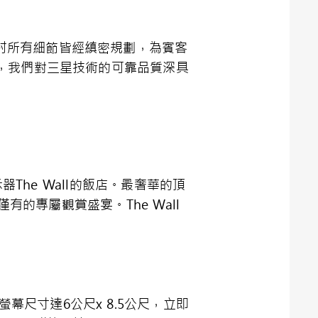
Royal度假村所有細節皆經縝密規劃，為賓客
，我們對三星技術的可靠品質深具
顯示器The Wall的飯店。最奢華的頂
絕無僅有的專屬觀賞盛宴。The Wall
螢幕尺寸達6公尺x 8.5公尺，立即