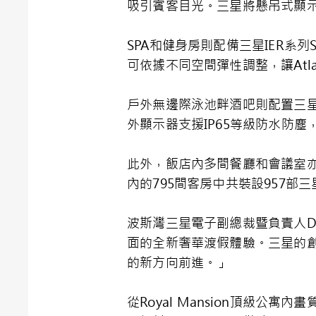
吸引賓客目光。三星將懸吊式顯
SPA和健身房則配備三星IER系列S
可依據不同空間彈性調整，讓Atlan
戶外無邊際泳池畔酒吧則配置三星
外顯示器支援IP65等級防水防
此外，飯店內多間餐廳和會議室
內的795間客房中共裝設957
波斯灣三星電子副總裁暨負責人Dooh
面的全新奢華渡假體驗。三星的創
的新方向前進。」
從Royal Mansion頂級公