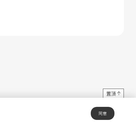
置頂
同意