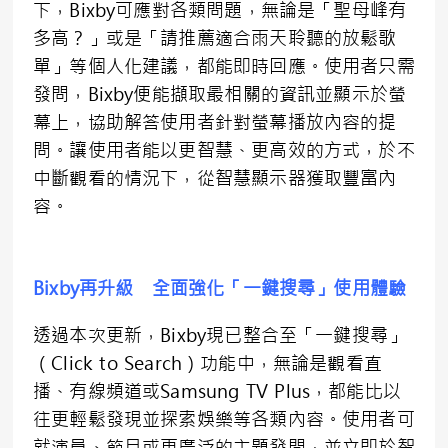
下，Bixby可應對各類問題，無論是「聖母峰有
多高？」或是「請推薦適合雨天聆聽的放鬆歌
單」等個人化建議，都能即時回應。使用者只需
發問，Bixby便能擷取最相關的資訊並顯示於螢
幕上，協助解答使用者針對螢幕播放內容的提
問。讓使用者能以更智慧、更高效的方式，於不
中斷觀看的情況下，從智慧顯示器獲取豐富內
容。
Bixby
再升級 全面強化「一鍵搜尋」使用體驗
透過本次更新，Bixby現已整合至「一鍵搜尋」
（Click to Search）功能中，無論是觀看直
播、有線頻道或Samsung TV Plus，都能比以
往更輕鬆發現並探索娛樂等各類內容。使用者可
就演員、節目或更廣泛的主題發問，並立即於智