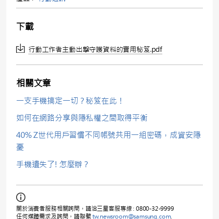
下載
行動工作者主動出擊守護資料的實用秘笈.pdf
相關文章
一支手機搞定一切？秘笈在此！
如何在網路分享與隱私權之間取得平衡
40% Z世代用戶習慣不同帳號共用一組密碼，成資安隱
憂
手機遺失了! 怎麼辦？
關於消費者服務相關詢問，請洽三星客服專線 : 0800-32-9999
任何媒體需求及詢問，請聯繫
tw.newsroom@samsung.com
.