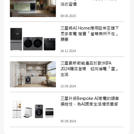
洗衣習慣
09.06.2025
三星將AI Home應用延伸至旗下
眾多家電 落實「螢幕無所不在」
願景
24.12.2024
三星最新節能產品於歐洲IFA
2024矚目登場 迎向省電「星」
生活
13.09.2024
三星升級Bespoke AI家電的語音
操控性，為AI居家生活增添質感
05.09.2024