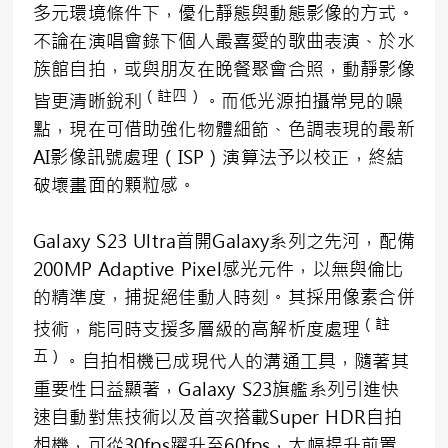
多元環境條件下，優化靜態與動態影像的方式。
不論在演唱會錄下個人最喜愛的歌曲表演、於水
族館自拍，或與朋友在晚餐聚會合照，動靜影像
（註四）
皆更清晰銳利
。而低光源拍攝常見的噪
點，現在可借助強化物體細節、色調表現的最新
AI影像訊號處理（ISP）演算法予以校正，終結
破壞畫面的顆粒感。
Galaxy S23 Ultra首開Galaxy系列之先河，配備
200MP Adaptive Pixel感光元件，以無與倫比
的精準度，捕捉絕佳動人時刻。其採用像素合併
（註
技術，能同時支援多層級的高解析度處理
五）
。自拍相機已成現代人的溝通工具，隨著其
重要性日益顯著，Galaxy S23旗艦系列引進快
速自動對焦技術以及首次搭載Super HDR自拍
相機，可從30fps躍升至60fps，大幅提升前置