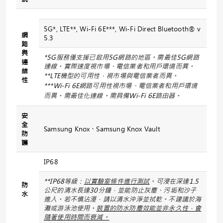
5G*, LTE**, Wi-Fi 6E***, Wi-Fi Direct Bluetooth® v
網
5.3
路
與
*5G
服務僅支援已啟用
5G
網路的地區。需最佳
5G
網路
連
連線。實際速度視市場、電信業者和用戶環境而異。
結
**LTE
機型的可用性，視市場與電信業者而異。
性
***Wi-Fi 6E
網路可用性視市場、電信業者和用戶環境
而異。需最佳化連線。需具備
Wi-Fi 6E
路由器。
安
全
Samsung Knox、Samsung Knox Vault
防
護
IP68
**IP68
等級：
以實驗室條件進行測試
。可浸在深達
1.5
防
公尺的清水長達
30
分鐘，並能防止灰塵、污垢和沙子
水
進入。若不慎沾溼，請以清水沖淨並拭乾。不建議於海
灘或游泳池使用。
裝置的防水防塵效能並非永久性，會
隨著使用時間而衰減。