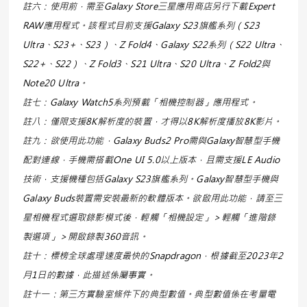
註六：使用前，需至Galaxy Store三星應用商店另行下載Expert
RAW應用程式。該程式目前支援Galaxy S23旗艦系列（S23
Ultra、S23+、S23）、Z Fold4、Galaxy S22系列（S22 Ultra、
S22+、S22）、Z Fold3、S21 Ultra、S20 Ultra、Z Fold2與
Note20 Ultra。
註七：Galaxy Watch5系列預載「相機控制器」應用程式。
註八：僅限支援8K解析度的裝置，才得以8K解析度播放8K影片。
註九：欲使用此功能，Galaxy Buds2 Pro需與Galaxy智慧型手機
配對連線，手機需搭載One UI 5.0以上版本，且需支援LE Audio
技術，支援機種包括Galaxy S23旗艦系列。Galaxy智慧型手機與
Galaxy Buds裝置需安裝最新的軟體版本。欲啟用此功能，請至三
星相機程式選取錄影模式後，輕觸「相機設定」＞輕觸「進階錄
製選項」＞開啟錄製360音訊。
註十：標榜全球處理速度最快的Snapdragon，根據截至2023年2
月1日的數據，此描述係屬事實。
註十一：第三方實驗室條件下的典型數值。典型數值係在考量電