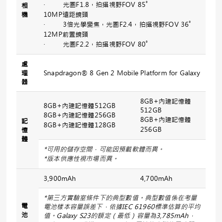
· 光圈F1.8，拍攝視野FOV 85˚
相
機
10MP遠距鏡頭
· 3倍光學變焦，光圈F2.4，拍攝視野FOV 36˚
12MP前置鏡頭
· 光圈F2.2，拍攝視野FOV 80˚
處
理
Snapdragon® 8 Gen 2 Mobile Platform for Galaxy
器
8GB+內建記憶體
8GB+內建記憶體512GB
512GB
8GB+內建記憶體256GB
8GB+內建記憶體
記
8GB+內建記憶體128GB
256GB
憶
體
*
可用的儲存空間，可能因預載軟體而異。
*
版本供應性視市場而異。
3,900mAh
4,700mAh
*
第三方實驗室條件下的典型數值。典型數值係在考量
電
電池樣本容量誤差下，依據
IEC 61960
標準估算的平均
池
值。
Galaxy S23
的額定（最低）容量為
3,785mAh
，