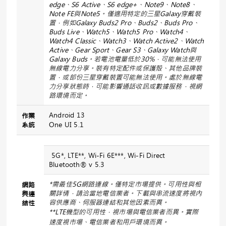
edge
、
S6 Active
、
S6 edge+
、
Note9
、
Note8
、
Note FE
與
Note5
。僅適用特定的三星
Galaxy
穿戴裝
置，例如
Galaxy Buds2 Pro
、
Buds2
、
Buds Pro
、
Buds Live
、
Watch5
、
Watch5 Pro
、
Watch4
、
Watch4 Classic
、
Watch3
、
Watch Active2
、
Watch
Active
、
Gear Sport
、
Gear S3
、
Galaxy Watch
與
Galaxy Buds
。若電池電量低於
30%
，可能無法使用
無線電力分享。裝有特定配件或保護殼、其他品牌裝
置，或部份三星穿戴裝置可能無法使用。處於無線電
力分享狀態時，可能影響通話收訊或數據服務，視網
路環境而定。
Android 13
作業
系統
One UI 5.1
5G*, LTE**, Wi-Fi 6E***, Wi-Fi Direct
Bluetooth® v 5.3
*
需最佳
5G
網路連線。僅特定市場提供。可用性與相
網路
關詳情，請洽當地電信業者。下載與串流速度將視內
與
連
容供應商、伺服器連結和其他因素而異。
結性
**LTE
機型的可用性，視市場與電信業者而異。實際
速度視市場、電信業者和用戶環境而異。