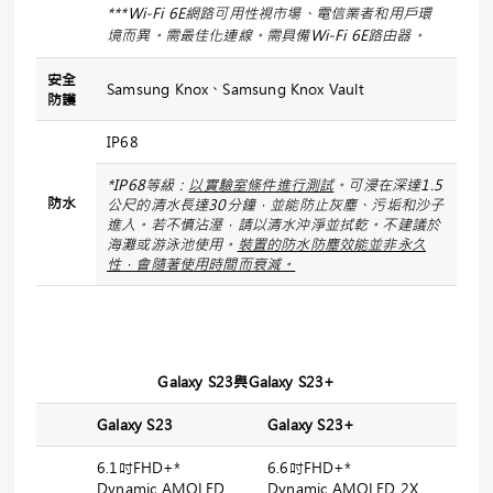
***Wi-Fi 6E
網路可用性視市場、電信業者和用戶環
境而異。需最佳化連線。需具備
Wi-Fi 6E
路由器。
安全
Samsung Knox、Samsung Knox Vault
防護
IP68
*IP68
等級：
以實驗室條件進行測試
。可浸在深達
1.5
防水
公尺的清水長達
30
分鐘，並能防止灰塵、污垢和沙子
進入。若不慎沾溼，請以清水沖淨並拭乾。不建議於
海灘或游泳池使用。
裝置的防水防塵效能並非永久
性，會隨著使用時間而衰減。
Galaxy S23
與
Galaxy S23+
Galaxy S23
Galaxy S23+
6.1吋FHD+*
6.6吋FHD+*
Dynamic AMOLED
Dynamic AMOLED 2X