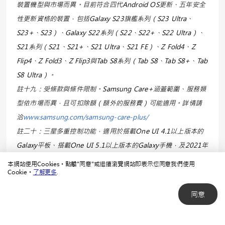
裝置機型與市場而異。目前符合四代Android OS更新、五年安全
性更新資格的裝置，包括Galaxy S23旗艦系列（S23 Ultra、
S23+、S23）、Galaxy S22系列（S22、S22+、S22 Ultra）、
S21系列（S21、S21+、S21 Ultra、S21 FE）、Z Fold4、Z
Flip4、Z Fold3、Z Flip3與Tab S8系列（Tab S8、Tab S8+、Tab
S8 Ultra）。
註十九：受條款與條件限制。Samsung Care+涵蓋範圍、服務類
型依市場而異，且可扣除額（額外的服務費）可能適用。詳情請
洽
www.samsung.com/samsung-care-plus/
註二十：三星多重控制功能，適用於搭載One UI 4.1以上版本的
Galaxy平板、搭載One UI 5.1以上版本的Galaxy手機，及2021年
以後上市的Galaxy Book系列裝置，並搭配Samsung Settings
本網站使用Cookies。點擊"同意"或繼續瀏覽網站即表示您同意我們使用
Cookie。
了解更多
.
v1.5（Intel）或Samsung Settings v3.3（ARM）其中一者。某
些型號支援的功能可能有限，且手機和PC須登錄相同的三星帳
同意
號。
註二十一：共同編輯功能，將支援Galaxy S23 Ultra（2023年2