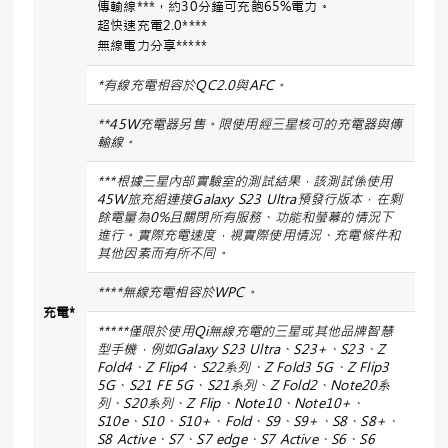
傳輸線***，約30分鐘可充飽65%電力。
超快速充電2.0****
無線電力分享*****
*
有線充電相容於
QC2.0
與
AFC
。
**45W
充電器另售。限使用經三星核可的充電器與傳
輸線。
***
根據三星內部實驗室的測試結果，該測試係使用
45W
旅充組連接
Galaxy S23 Ultra
預發行版本，在剩
餘電量為
0%
且關閉所有服務、功能和螢幕的情況下
進行。實際充電速度，視實際使用情況、充電條件和
其他因素而有所不同。
****
無線充電相容於
WPC
。
充電
*
*****
僅限於使用
Qi
無線充電的三星或其他品牌智慧
型手機，例如
Galaxy S23 Ultra
、
S23+
、
S23
、
Z
Fold4
、
Z Flip4
、
S22
系列、
Z Fold3 5G
、
Z Flip3
5G
、
S21 FE 5G
、
S21
系列、
Z Fold2
、
Note20
系
列、
S20
系列、
Z Flip
、
Note10
、
Note10+
、
S10e
、
S10
、
S10+
、
Fold
、
S9
、
S9+
、
S8
、
S8+
、
S8 Active
、
S7
、
S7 edge
、
S7 Active
、
S6
、
S6