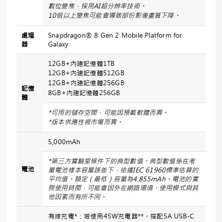
數位變焦，採用
AI
超分辨率技術。
10
倍以上變焦可能會導致部份影像畫質下降。
處理
Snapdragon® 8 Gen 2 Mobile Platform for
器
Galaxy
12GB+內建記憶體1TB
12GB+內建記憶體512GB
12GB+內建記憶體256GB
記憶
8GB+內建記憶體256GB
體
*
可用的儲存空間，可能因預載軟體而異。
*
版本供應性視市場而異。
5,000mAh
*
第三方實驗室條件下的典型數值。典型數值係在考
電池
量電池樣本容量誤差下，依據
IEC 61960
標準估算的
平均值。額定（最低）容量為
4,855mAh
。電池的實
際使用時間，可能會因外在網路環境、使用模式與其
他因素而有所不同。
有線充電*：若使用45W充電器**，搭配5A USB-C