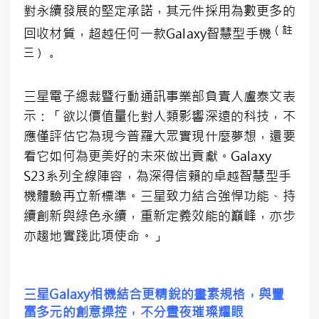
對永續發展的堅定承諾，其元件採用為數更多的
（註
回收材質，超越任何一款Galaxy智慧型手機
三）
。
三星電子總裁暨行動通訊事業部負責人盧泰文表
示：「欲以價值量化對人類影響深遠的科技，不
應僅評估它為現今普羅大眾實現什麼夢想，還要
看它如何為更美好的未來做出貢獻。Galaxy
S23系列全線陣容，為深得信賴的卓越智慧型手
機體驗再立新標準。三星致力結合強悍功能、持
續創新與綠色永續，重新定義效能的巔峰，亦步
亦趨地實踐此項使命。」
三星
Galaxy
相機結合更精銳的畫素規格，與豐
富多元的創意操控，不分晝夜璀璨耀眼