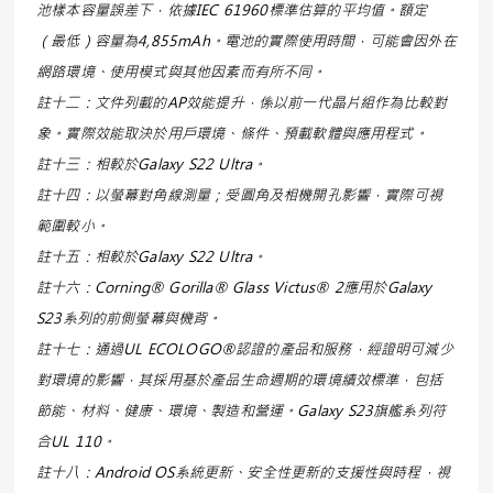
池樣本容量誤差下，依據IEC 61960標準估算的平均值。額定
（最低）容量為4,855mAh。電池的實際使用時間，可能會因外在
網路環境、使用模式與其他因素而有所不同。
註十二：文件列載的AP效能提升，係以前一代晶片組作為比較對
象。實際效能取決於用戶環境、條件、預載軟體與應用程式。
註十三：相較於Galaxy S22 Ultra。
註十四：以螢幕對角線測量；受圓角及相機開孔影響，實際可視
範圍較小。
註十五：相較於Galaxy S22 Ultra。
註十六：Corning® Gorilla® Glass Victus® 2應用於Galaxy
S23系列的前側螢幕與機背。
註十七：通過UL ECOLOGO®認證的產品和服務，經證明可減少
對環境的影響，其採用基於產品生命週期的環境績效標準，包括
節能、材料、健康、環境、製造和營運。Galaxy S23旗艦系列符
合UL 110。
註十八：Android OS系統更新、安全性更新的支援性與時程，視