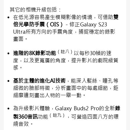
其它的相機升級包括：
在低光源容易產生模糊影像的情境，可借助
雙
倍光學防手震（
OIS
）
－修正Galaxy S23
Ultra所有方向的手震角度，捕捉穩定的錄影
畫面。
（註八）
進階的
8K
錄影功能
以每秒30幀的速
度，以及更寬廣的角度，提升影片的劇院級質
感。
基於主體的進化
AI
技術
，能深入髮絲、瞳孔等
細微的臉部特徵，分析畫面中的每處細節，鉅
細靡遺刻畫出人物的一舉一動。
為升級影片體驗，Galaxy Buds2 Pro的全新
錄
（註九）
製
360
音訊
功能
，可營造四面八方的環
繞音效。