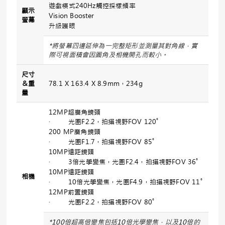
遊戲模式240Hz觸控採樣頻率
顯示
Vision Booster
螢幕
升級護眼
*
將螢幕四邊延伸為一完整矩形並測量其對角線，實
際可視面積會因圓角及相機開孔而較小。
尺寸
＆
重
78.1 X 163.4 X 8.9mm，234g
量
12MP超廣角鏡頭
· 光圈F2.2，拍攝視野FOV 120˚
200 MP廣角鏡頭
· 光圈F1.7，拍攝視野FOV 85˚
10MP遠距鏡頭
· 3倍光學變焦，光圈F2.4，拍攝視野FOV 36˚
10MP遠距鏡頭
相機
· 10倍光學變焦，光圈F4.9，拍攝視野FOV 11˚
12MP前置鏡頭
· 光圈F2.2，拍攝視野FOV 80˚
*100
倍超高倍變焦包括
10
倍光學變焦，以及
10
倍的