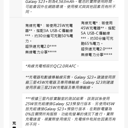
Galaxy S23+
則為
4,563mAh
。電池的實際使用時間，
可能會因外在網路環境、使用模式與其他因素而有所不
同。
有線充電*：若使用
有線充電*：若使用25W充電
45W充電器**，搭配
器**，搭配3A USB-C傳輸線
5A USB-C傳輸線
***，約30分鐘可充飽50%電
***，約30分鐘可充
力。
飽65%電力。
超快速充電2.0****
超快速充電2.0****
無線電力分享*****
無線電力分享*****
*
有線充電相容於
QC2.0
與
AFC
。
**
充電器和數據傳輸線另售。
Galaxy S23+
建議使用原
廠三星
45W
充電器及專用傳輸線，
Galaxy S23
則建議
使用原廠三星
25W
充電器及專用傳輸線。
***
根據三星內部實驗室的測試結果，該測試係使用
25W
旅充組連接
Galaxy S23
預發行版本，另使用
45W
旅充組連接
Galaxy S23+
預發行版本，在剩餘電量為
0%
且關閉所有服務、功能和螢幕的情況下進行。實際
充電速度，視實際使用情況、充電條件和其他因素而有
充
所不同。