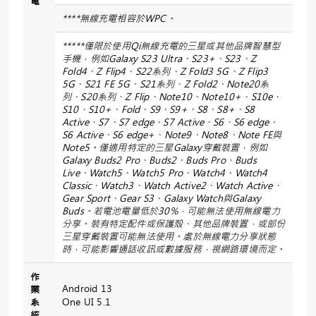
電
****
無線充電相容於
WPC
。
*****
僅限於使用
Qi
無線充電的三星或其他品牌智慧型
手機，例如
Galaxy S23 Ultra
、
S23+
、
S23
、
Z
Fold4
、
Z Flip4
、
S22
系列、
Z Fold3 5G
、
Z Flip3
5G
、
S21 FE 5G
、
S21
系列、
Z Fold2
、
Note20
系
列、
S20
系列、
Z Flip
、
Note10
、
Note10+
、
S10e
、
S10
、
S10+
、
Fold
、
S9
、
S9+
、
S8
、
S8+
、
S8
Active
、
S7
、
S7 edge
、
S7 Active
、
S6
、
S6 edge
、
S6 Active
、
S6 edge+
、
Note9
、
Note8
、
Note FE
與
Note5
。僅適用特定的三星
Galaxy
穿戴裝置，例如
Galaxy Buds2 Pro
、
Buds2
、
Buds Pro
、
Buds
Live
、
Watch5
、
Watch5 Pro
、
Watch4
、
Watch4
Classic
、
Watch3
、
Watch Active2
、
Watch Active
、
Gear Sport
、
Gear S3
、
Galaxy Watch
與
Galaxy
Buds
。若電池電量低於
30%
，可能無法使用無線電力
分享。裝有特定配件或保護殼、其他品牌裝置，或部份
三星穿戴裝置可能無法使用。處於無線電力分享狀態
時，可能影響通話收訊或數據服務，視網路環境而定。
作
Android 13
業
系
One UI 5.1
統