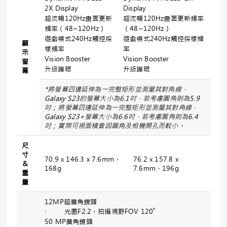
2X Display
Display
超流暢120Hz畫面更新
超流暢120Hz畫面更新頻率
頻率（48~120Hz）
（48~120Hz）
遊戲模式240Hz觸控採
遊戲模式240Hz觸控採樣頻
顯
樣頻率
率
示
Vision Booster
Vision Booster
螢
升級護眼
升級護眼
幕
*
將螢幕四邊延伸為一完整矩形並測量其對角線，
Galaxy S23
的螢幕大小為
6.1
吋，若考慮圓角則為
5.9
吋；將螢幕四邊延伸為一完整矩形並測量其對角線，
Galaxy S23+
螢幕大小為
6.6
吋，若考慮圓角則為
6.4
吋；實際可視面積會因圓角及相機開孔而較小。
尺
寸
70.9 x 146.3 x 7.6mm，
76.2 x 157.8 x
＆
168g
7.6mm，196g
重
量
12MP超廣角鏡頭
· 光圈F2.2，拍攝視野FOV 120˚
50 MP廣角鏡頭