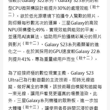
相較於Galaxy S22系列，Galaxy S23系列的新
（註十
型CPU微架構設計能提升30%的處理效能
二）
。欲於低光源環境下拍攝令人驚歎的照片，
則仰賴每秒數兆次的運算，三星Galaxy的高效
NPU架構優化49%，實現效能與能效的平衡，
並運用AI演算法，協助用戶拍攝精彩萬分的照片
（註十二）
與影片
。Galaxy S23系列最顯著的進
化之一，在於其採用的GPU速度較Galaxy 22系
（註十二）
列提升41%，專為重量級用戶而生
。
為了迎接終極的數位現實主義，Galaxy S23
Ultra已為行動遊戲的主流技術－即時光線追
蹤，做好萬全的準備。該技術藉由模擬和追蹤每
一束光線，讓用戶看見更逼真的場景渲染。此
外，三星Galaxy系列機種的散熱板，進一步加
（註十三）
大體積
，讓使用者長時間沉浸於遊戲