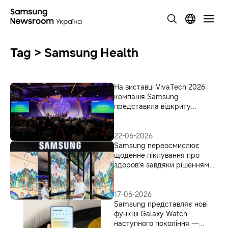
Tag > Samsung Health
На виставці VivaTech 2026
компанія Samsung
представила відкриту
екосистему, покликану
прискорити розвиток
інтегрованих рішень для
22-06-2026
щоденного оздоровлення
Samsung переосмислює
щоденне піклування про
здоров’я завдяки рішенням
Connected Care на VivaTech
2026
17-06-2026
Samsung представляє нові
функції Galaxy Watch
наступного покоління —