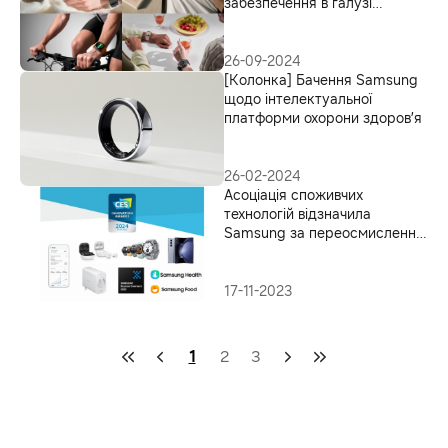
забезпечення в галузі
охорони здоров’я від
Samsung сприяє розвитку
інновацій у цій сфері
26-09-2024
[Колонка] Бачення Samsung
щодо інтелектуальної
платформи охорони здоров’я
26-02-2024
Асоціація споживчих
технологій відзначила
Samsung за переосмислення
майбутнього
17-11-2023
1
2
3