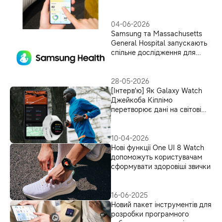
персонального AI-помічника
для щоденного здоров’я
04-06-2026
Samsung та Massachusetts
General Hospital запускають
спільне дослідження для
вивчення моніторингу
лікування GLP-1 за
допомогою Galaxy Watch
28-05-2026
[Інтерв’ю] Як Galaxy Watch
Джейкоба Кіплімо
перетворює дані на світові
рекорди
10-04-2026
Нові функції One UI 8 Watch
допоможуть користувачам
сформувати здоровіші звички
16-06-2025
Новий пакет інструментів для
розробки програмного