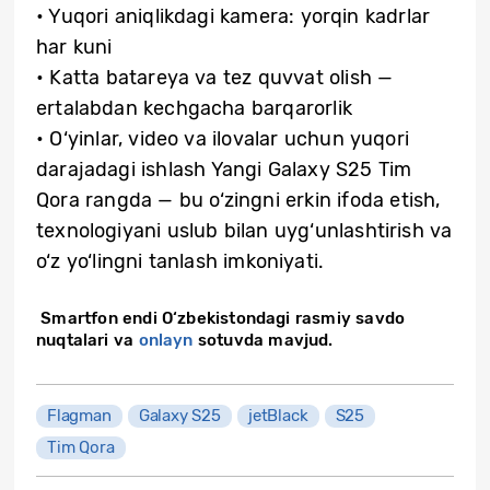
• Yuqori aniqlikdagi kamera: yorqin kadrlar
har kuni
• Katta batareya va tez quvvat olish —
ertalabdan kechgacha barqarorlik
• O‘yinlar, video va ilovalar uchun yuqori
darajadagi ishlash Yangi Galaxy S25 Tim
Qora rangda — bu o‘zingni erkin ifoda etish,
texnologiyani uslub bilan uyg‘unlashtirish va
o‘z yo‘lingni tanlash imkoniyati.
Smartfon endi O‘zbekistondagi rasmiy savdo
nuqtalari va
onlayn
sotuvda mavjud.
Flagman
Galaxy S25
jetBlack
S25
Tim Qora