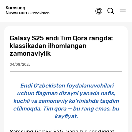
Galaxy S25 endi Tim Qora rangda:
klassikadan ilhomlangan
zamonaviylik
04/08/2025
Endi O‘zbekiston foydalanuvchilari
uchun flagman dizayni yanada nafis,
kuchli va zamonaviy ko‘rinishda taqdim
etilmoqda. Tim qora — bu rang emas, bu
kayfiyat.
Samsung Galaxy S25 yana bir bor diqqat