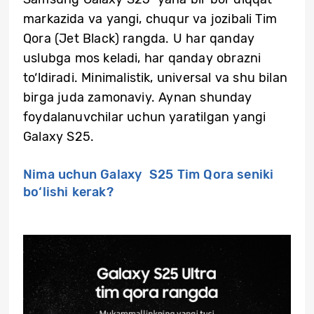
markazida va yangi, chuqur va jozibali Tim
Qora (Jet Black) rangda. U har qanday
uslubga mos keladi, har qanday obrazni
to‘ldiradi. Minimalistik, universal va shu bilan
birga juda zamonaviy. Aynan shunday
foydalanuvchilar uchun yaratilgan yangi
Galaxy S25.
Nima uchun Galaxy S25 Tim Qora seniki
bo‘lishi kerak?