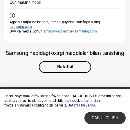
Qurilmalar >
Mobil
Agar siz mijoz bo‘lsangiz, iltimos, quyidagi sahifaga o‘ting:
samsung.com
OAV va media uchun:
z.fozilova@partner.samsung.com
Samsung haqidagi oxirgi maqolalar bilan tanishing
Batafsil
Ushbu sayt cookie fayllardan foydalanadi. QABUL QILISH tugmasini bosish
yoki saytni ko'rishda davom etish bilan, siz cookie fayllardan
Biz bilan bogʻlaning
SAMSUNG.COM
foydalanishimizga roziligingizni berasiz.
Batafsil bu yerda
.
Foydalanish shartlari
Maxfiylik siyosati
QABUL QILISH